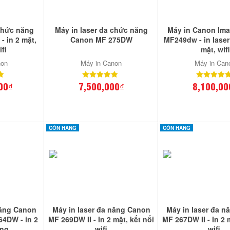
 chức năng
Máy in laser đa chức năng
Máy in Canon Im
 in 2 mặt,
Canon MF 275DW
MF249dw - in laser
ifi
mặt, wifi
non
Máy in Canon
Máy in Can
00₫
7,500,000₫
8,100,00
CÒN HÀNG
CÒN HÀNG
năng Canon
Máy in laser đa năng Canon
Máy in laser đa 
4DW - in 2
MF 269DW II - In 2 mặt, kết nối
MF 267DW II - In 2 
ộng
wifi
wifi.