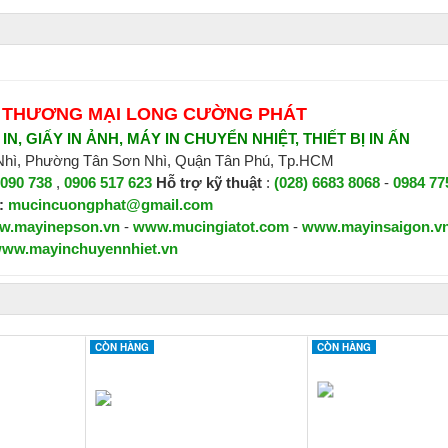
 THƯƠNG MẠI LONG CƯỜNG PHÁT
N, GIẤY IN ẢNH, MÁY IN CHUYỂN NHIỆT, THIẾT BỊ IN ẤN
 Nhì, Phường Tân Sơn Nhì, Quận Tân Phú, Tp.HCM
 090 738
,
0906 517 623
H
ỗ trợ kỹ thuật
:
(028) 6683 8068
-
0984 77
:
mucincuongphat@gmail.com
w.mayinepson.vn
-
www.mucingiatot.com
-
www.mayinsaigon.v
ww.mayinchuyennhiet.vn
CÒN HÀNG
CÒN HÀNG