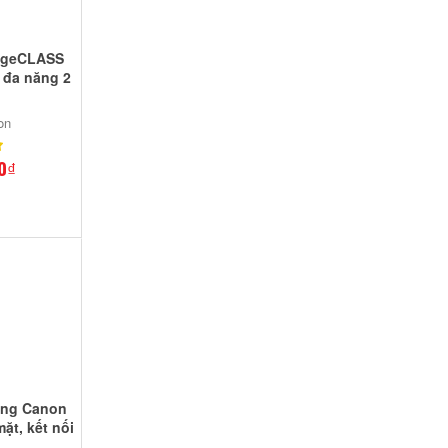
ageCLASS
 đa năng 2
on
0₫
năng Canon
mặt, kết nối