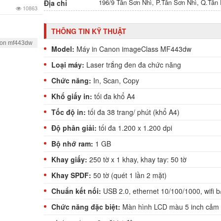
196/9 Tân Sơn Nhì, P.Tân Sơn Nhì, Q.Tâ
Địa chỉ
10863
THÔNG TIN KỸ THUẬT
non mf443dw
Model:
Máy in Canon imageClass MF443dw
Loại máy:
Laser trắng đen đa chức năng
Chức năng:
In, Scan, Copy
Khổ giấy in:
tối đa khổ A4
Tốc độ in:
tối đa 38 trang/ phút (khổ A4)
Độ phân giải:
tối đa 1.200 x 1.200 dpi
Bộ nhớ ram:
1 GB
Khay giấy:
250 tờ x 1 khay, khay tay: 50 tờ
Khay SPDF:
50 tờ (quét 1 lần 2 mặt)
Chuẩn kết nối:
USB 2.0, ethernet 10/100/1000, wifi b
Chức năng đặc biệt:
Màn hình LCD màu 5 inch cảm