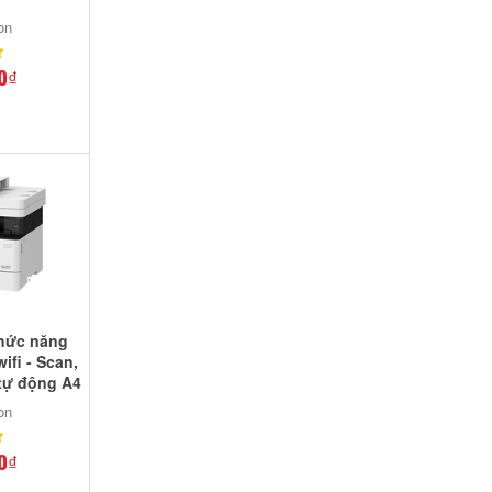
on
0₫
chức năng
fi - Scan,
 tự động A4
on
0₫