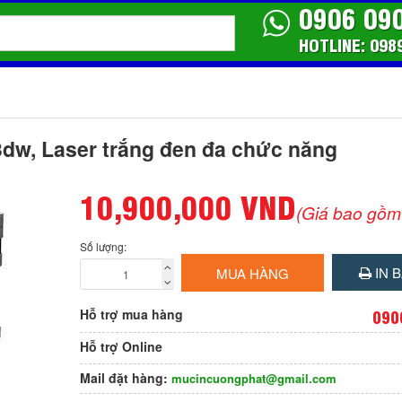
0906 09
HOTLINE: 098
dw, Laser trắng đen đa chức năng
10,900,000 VND
(Giá bao gồm
Số lượng:
IN B
MUA HÀNG
Hỗ trợ mua hàng
090
Hỗ trợ Online
Mail đặt hàng:
mucincuongphat@gmail.com