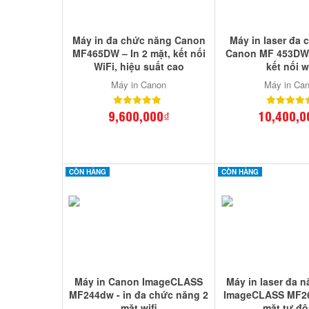
Máy in đa chức năng Canon
Máy in laser đa
MF465DW – In 2 mặt, kết nối
Canon MF 453DW -
WiFi, hiệu suất cao
kết nối w
Máy in Canon
Máy in Ca
9,600,000₫
10,400,0
CÒN HÀNG
CÒN HÀNG
Máy in Canon ImageCLASS
Máy in laser đa 
MF244dw - in đa chức năng 2
ImageCLASS MF26
mặt,wifi
mặt tự đ