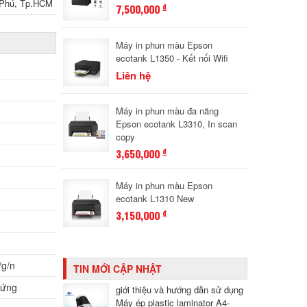
n Phú, Tp.HCM
7,500,000
đ
Máy in phun màu Epson
ecotank L1350 - Kết nối Wifi
Liên hệ
Máy in phun màu đa năng
Epson ecotank L3310, In scan
copy
3,650,000
đ
Máy in phun màu Epson
ecotank L1310 New
3,150,000
đ
/g/n
TIN MỚI CẬP NHẬT
 ứng
giới thiệu và hướng dẫn sử dụng
Máy ép plastic laminator A4-