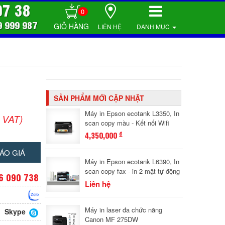
07 38
0
9 999 987
LIÊN HỆ
DANH MỤC
SẢN PHẨM MỚI CẬP NHẬT
Máy in Epson ecotank L3350, In
 VAT)
scan copy màu - Kết nối Wifi
4,350,000
đ
ÁO GIÁ
Máy in Epson ecotank L6390, In
scan copy fax - in 2 mặt tự động
6 090 738
Liên hệ
Máy in laser đa chức năng
Skype
Canon MF 275DW