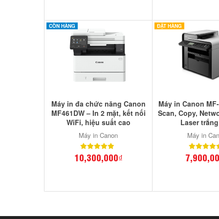
CÒN HÀNG
ĐẶT HÀNG
Máy in đa chức năng Canon
Máy in Canon MF-
MF461DW – In 2 mặt, kết nối
Scan, Copy, Netwo
WiFi, hiệu suất cao
Laser trắn
Máy in Canon
Máy in Ca
10,300,000₫
7,900,0