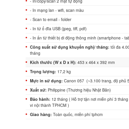
- In/copy/scan 2 mặt tự động
- In mạng lan - wifi, scan màu
- Scan to email - folder
- In từ ổ đĩa USB (jpeg, tiff, pdf)
- In ấn từ thiết bị di động thông minh (smartphone - tab
Công suất sử dụng khuyến nghị/ tháng:
tối đa 4.0
tháng
Kích thước (W x D x H):
453 x 464 x 392 mm
Trọng lượng:
17,2 kg
Mực in sử dụng:
Canon 057 (~3.100 trang, độ phủ 
Xuất xứ:
Philippine (Thương hiệu Nhật Bản)
Bảo hành:
12 tháng (
Hỗ trợ tận nơi miễn phí 3 thán
vi nội thành TPHCM )
Giao hàng:
Toàn quốc, miễn phí tphcm