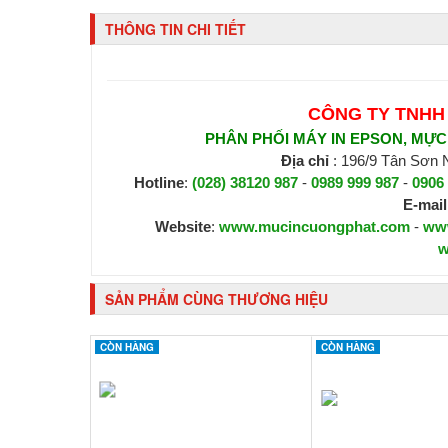
THÔNG TIN CHI TIẾT
CÔNG TY TNHH
PHÂN PHỐI MÁY IN EPSON, MỰC I
Địa chỉ
: 196/9 Tân Sơn
Hotline
:
(028) 38120 987
-
0989 999 987
-
0906
E-mail
Website
:
www.mucincuongphat.com
-
ww
w
SẢN PHẨM CÙNG THƯƠNG HIỆU
CÒN HÀNG
CÒN HÀNG