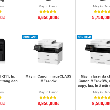
non
Máy in Canon
Máy in Can
00₫
6,650,000₫
5,750,00
CÒN HÀNG
CÒN HÀNG
-211, In,
Máy in Canon imageCLASS
Máy in laser đa 
r trắng đen
MF445dw
Canon MF452DW, wi
copy, fax, in 2 mặt
non
Máy in Canon
Máy in Can
00₫
8,950,000₫
9,500,00