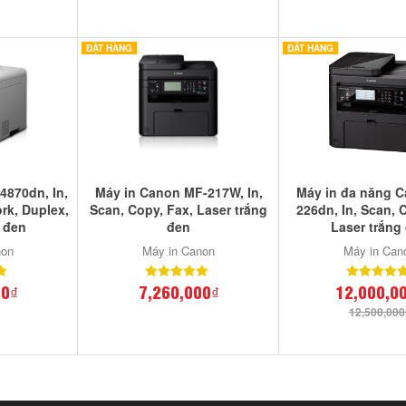
ĐẶT HÀNG
ĐẶT HÀNG
4870dn, In,
Máy in Canon MF-217W, In,
Máy in đa năng 
rk, Duplex,
Scan, Copy, Fax, Laser trắng
226dn, In, Scan, 
g đen
đen
Laser trắng
non
Máy in Canon
Máy in Can
00₫
7,260,000₫
12,000,0
12,500,000