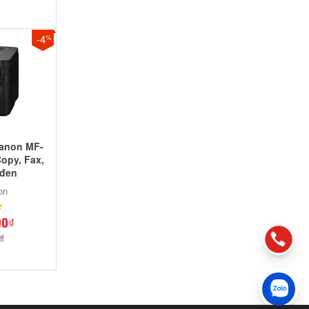
-4
%
Canon MF-
Copy, Fax,
 đen
on
00₫
₫