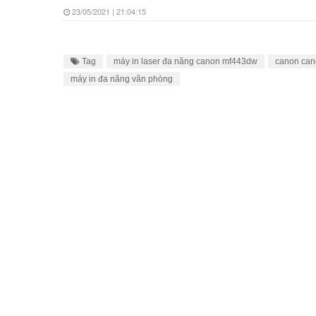
23/05/2021 | 21:04:15
Tag
máy in laser đa năng canon mf443dw
canon ca
máy in đa năng văn phòng