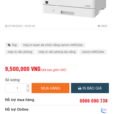
27/06/2023 | 18:03:45
5835
Tag
máy in laser đa chức năng canon mf452dw
máy in văn phòng
máy in văn phòng đa năng
canon mf452dw
9,500,000 VND
(Giá bao gồm VAT)
Số lượng:
MUA HÀNG
IN BÁO GIÁ
Hỗ trợ mua hàng
0906 090 738
Hỗ trợ Online