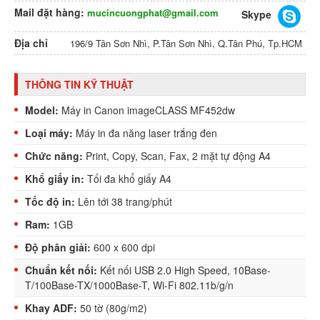
Mail đặt hàng:
mucincuongphat@gmail.com
Skype
Địa chỉ
196/9 Tân Sơn Nhì, P.Tân Sơn Nhì, Q.Tân Phú, Tp.HCM
THÔNG TIN KỸ THUẬT
Model:
Máy in Canon imageCLASS MF452dw
Loại máy:
Máy in đa năng laser trắng đen
Chức năng:
Print, Copy, Scan, Fax, 2 mặt tự động A4
Khổ giấy in:
Tối đa khổ giấy A4
Tốc độ in:
Lên tới 38 trang/phút
Ram:
1GB
Độ phân giải:
600 x 600 dpi
Chuẩn kết nối:
Kết nối USB 2.0 High Speed, 10Base-
T/100Base-TX/1000Base-T, Wi-Fi 802.11b/g/n
Khay ADF:
50 tờ (80g/m2)