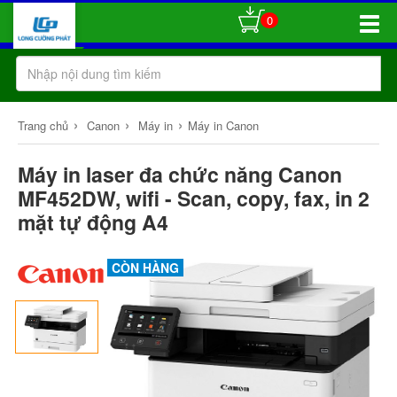
0
Toggle
Naviga
›
›
›
Trang chủ
Canon
Máy in
Máy in Canon
Máy in laser đa chức năng Canon
MF452DW, wifi - Scan, copy, fax, in 2
mặt tự động A4
CÒN HÀNG