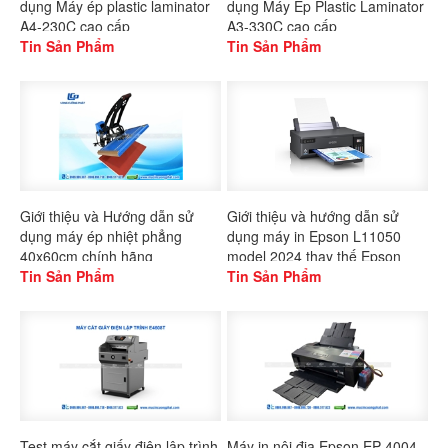
dụng Máy ép plastic laminator
dụng Máy Ép Plastic Laminator
A4-230C cao cấp
A3-330C cao cấp
Tin Sản Phẩm
Tin Sản Phẩm
Giới thiệu và Hướng dẫn sử
Giới thiệu và hướng dẫn sử
dụng máy ép nhiệt phẳng
dụng máy in Epson L11050
40x60cm chính hãng
model 2024 thay thế Epson
Gaoshang
Tin Sản Phẩm
L1300
Tin Sản Phẩm
Test máy cắt giấy điện lập trình
Máy in nội địa Epson EP-4004