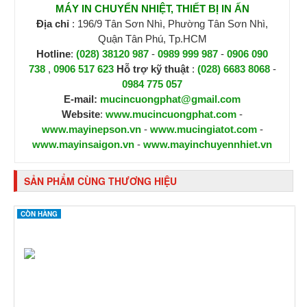
MÁY IN CHUYỂN NHIỆT, THIẾT BỊ IN ẤN
Địa chỉ
: 196/9 Tân Sơn Nhì, Phường Tân Sơn Nhì,
Quận Tân Phú, Tp.HCM
Hotline
:
(028) 38120 987
-
0989 999 987
-
0906 090
738
,
0906 517 623
H
ỗ trợ kỹ thuật
:
(028) 6683 8068
-
0984 775 057
E-mail:
mucincuongphat@gmail.com
Website
:
www.mucincuongphat.com
-
www.mayinepson.vn
-
www.mucingiatot.com
-
www.mayinsaigon.vn
-
www.mayinchuyennhiet.vn
SẢN PHẨM CÙNG THƯƠNG HIỆU
CÒN HÀNG