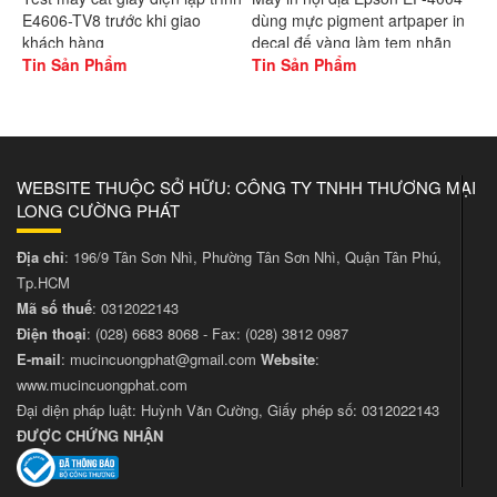
E4606-TV8 trước khi giao
dùng mực pigment artpaper in
khách hàng
decal đế vàng làm tem nhãn
Tin Sản Phẩm
Tin Sản Phẩm
WEBSITE THUỘC SỞ HỮU: CÔNG TY TNHH THƯƠNG MẠI
LONG CƯỜNG PHÁT
Địa chỉ
: 196/9 Tân Sơn Nhì, Phường Tân Sơn Nhì, Quận Tân Phú,
Tp.HCM
Mã số thuế
: 0312022143
Điện thoại
:
(028) 6683 8068
- Fax:
(028) 3812 0987
E-mail
:
mucincuongphat@gmail.com
Website
:
www.mucincuongphat.com
Đại diện pháp luật: Huỳnh Văn Cường, Giấy phép số: 0312022143
ĐƯỢC CHỨNG NHẬN