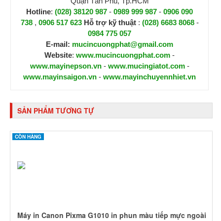
Quận Tân Phú, Tp.HCM
Hotline
:
(028) 38120 987
-
0989 999 987
-
0906 090
738
,
0906 517 623
H
ỗ trợ kỹ thuật
:
(028) 6683 8068
-
0984 775 057
E-mail:
mucincuongphat@gmail.com
Website
:
www.mucincuongphat.com
-
www.mayinepson.vn
-
www.mucingiatot.com
-
www.mayinsaigon.vn
-
www.mayinchuyennhiet.vn
SẢN PHẨM TƯƠNG TỰ
CÒN HÀNG
Máy in Canon Pixma G1010 in phun màu tiếp mực ngoài