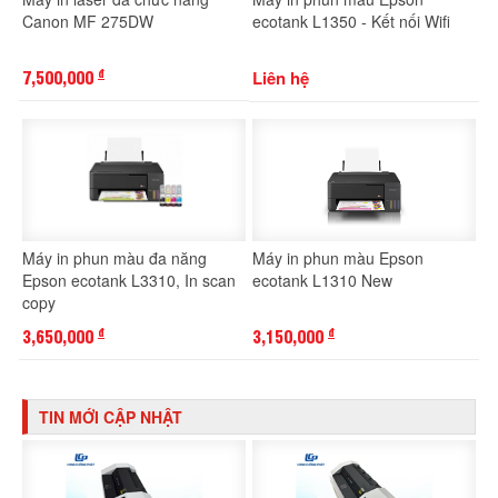
Canon MF 275DW
ecotank L1350 - Kết nối Wifi
7,500,000
Liên hệ
đ
Máy in phun màu đa năng
Máy in phun màu Epson
Epson ecotank L3310, In scan
ecotank L1310 New
copy
3,650,000
3,150,000
đ
đ
TIN MỚI CẬP NHẬT