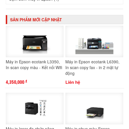
SẢN PHẨM MỚI CẬP NHẬT
Máy in Epson ecotank L3350,
Máy in Epson ecotank L6390,
In scan copy màu - Kết nối Wifi
In scan copy fax - in 2 mặt tự
động
4,350,000
Liên hệ
đ
Máy in laser đa chức năng
Máy in phun màu Epson