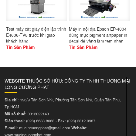
Test máy cắt giấy điện lập trình
Máy in nội địa Epson EP-4004
E4606-TV8 trước khi giao
dùng mực pigment artpaper in
khách hàng
decal đế vàng làm tem nhãn
Tin Sản Phẩm
Tin Sản Phẩm
WEBSITE THUỘC SỞ HỮU: CÔNG TY TNHH THƯƠNG MẠI
LONG CƯỜNG PHÁT
Địa chỉ
: 196/9 Tân Sơn Nhì, Phường Tân Sơn Nhì, Quận Tân Phú,
Tp.HCM
Mã số thuế
: 0312022143
Điện thoại
:
(028) 6683 8068
- Fax:
(028) 3812 0987
E-mail
:
mucincuongphat@gmail.com
Website
:
www.mucincuongphat.com