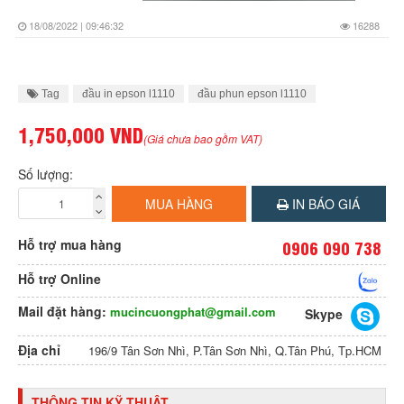
18/08/2022 | 09:46:32
16288
Tag
đầu in epson l1110
đầu phun epson l1110
1,750,000 VND
(Giá chưa bao gồm VAT)
Số lượng:
MUA HÀNG
IN BÁO GIÁ
Hỗ trợ mua hàng
0906 090 738
Hỗ trợ Online
Mail đặt hàng:
mucincuongphat@gmail.com
Skype
Địa chỉ
196/9 Tân Sơn Nhì, P.Tân Sơn Nhì, Q.Tân Phú, Tp.HCM
THÔNG TIN KỸ THUẬT