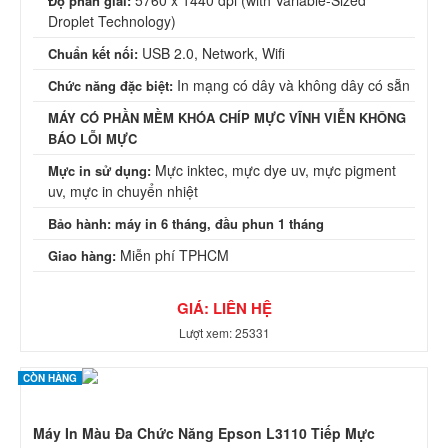
5760 x 1440 dpi (with Variable-Sized
Độ phân giải:
Droplet Technology)
USB 2.0, Network, Wifi
Chuẩn kết nối:
In mạng có dây và không dây có sẵn
Chức năng đặc biệt:
MÁY CÓ PHẦN MỀM KHÓA CHÍP MỰC VĨNH VIỄN KHÔNG
BÁO LỖI MỰC
Mực inktec, mực dye uv, mực pigment
Mực in sử dụng:
uv, mực in chuyển nhiệt
Bảo hành: máy in 6 tháng, đầu phun 1 tháng
Miễn phí TPHCM
Giao hàng:
GIÁ: LIÊN HỆ
Lượt xem: 25331
CÒN HÀNG
Máy In Màu Đa Chức Năng Epson L3110 Tiếp Mực