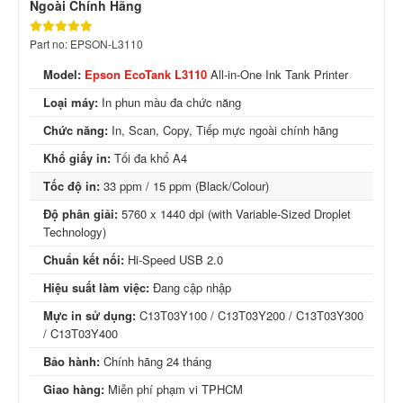
Ngoài Chính Hãng
Part no: EPSON-L3110
Model:
Epson EcoTank L3110
All-in-One Ink Tank Printer
Loại máy:
In phun màu đa chức năng
Chức năng:
In, Scan, Copy, Tiếp mực ngoài chính hãng
Khổ giấy in:
Tối đa khổ A4
Tốc độ in:
33 ppm / 15 ppm (Black/Colour)
Độ phân giải:
5760 x 1440 dpi (with Variable-Sized Droplet
Technology)
Chuẩn kết nối:
Hi-Speed USB 2.0
Hiệu suất làm việc:
Đang cập nhập
Mực in sử dụng:
C13T03Y100 / C13T03Y200 / C13T03Y300
/ C13T03Y400
Bảo hành:
Chính hãng 24 tháng
Giao hàng:
Miễn phí phạm vi TPHCM