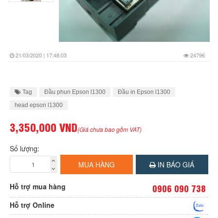
21/03/2020 | 17:48:03
24796
Tag
Đầu phun Epson l1300
Đầu in Epson l1300
head epson l1300
3,350,000 VND
(Giá chưa bao gồm VAT)
Số lượng:
MUA HÀNG
IN BÁO GIÁ
Hỗ trợ mua hàng
0906 090 738
Hỗ trợ Online