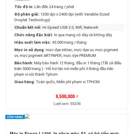
Tốc độ in:
Lên đến 24 trang / phút
Độ phân giải:
1200 dpi x 2400 dpi (with Variable-Sized
Droplet Technology)
Chuẩn kết nối:
Hi-Speed USB 2.0, Wifi, Network
Chức năng đặc biệt:
In qua mạng có dây và không dây
Hiệu suất làm việc:
45.000 trang / tháng
Mực in sử dụng:
mực dye inktec, mực dye uv, mực pigment
uv, mực pigment ARTPAPER, mực dye PREMIUM
Bảo hành:
Máy bảo hành 12 tháng, đầu in 1 tháng (Tất cả điều
kiện 5000 trang ) - Hỗ trợ tận nơi miễn phí 3 tháng đầu tiên
phạm vi nội thành Tphcm
Giao hàng:
Toàn quốc, Miễn phí phạm vi TPHCM
9,500,000 ₫
Lượt xem: 55236
CÒN HÀNG
Máy in Epson L1300, In phun màu A3, có bộ tiếp mực