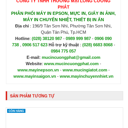
CÔNG TY TNHH THƯƠNG MẠI LONG CƯỜNG
PHÁT
PHÂN PHỐI MÁY IN EPSON, MỰC IN, GIẤY IN ẢNH,
MÁY IN CHUYỂN NHIỆT, THIẾT BỊ IN ẤN
Địa chỉ
: 196/9 Tân Sơn Nhì, Phường Tân Sơn Nhì,
Quận Tân Phú, Tp.HCM
Hotline
:
(028) 38120 987
-
0989 999 987
-
0906 090
738
,
0906 517 623
H
ỗ trợ kỹ thuật
:
(028) 6683 8068
-
0984 775 057
E-mail:
mucincuongphat@gmail.com
Website
:
www.mucincuongphat.com
-
www.mayinepson.vn
-
www.mucingiatot.com
-
www.mayinsaigon.vn
-
www.mayinchuyennhiet.vn
SẢN PHẨM TƯƠNG TỰ
CÒN HÀNG