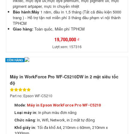
inktec, mực dye uv,mực dye premium, mực pigment uv, mực
pigment artpaper, mực in chuyển nhiệt
Bảo hành:Máy
1 năm, đầu in 1,5 tháng (Tất cả điều kiện 5000
trang ) - Hỗ trợ tận nơi miễn phí 3 tháng đầu phạm vi nội thành
TPHCM
Giao hàng:
Toàn quốc, Miễn phí TPHCM
19,700,000 ₫
Lượt xem: 157316
CÒN HÀNG
Máy in WorkForce Pro WF-C5210DW in 2 mặt siêu tốc
độ
Part no: Epson WF-C5210
Mode:
Máy in Epson WorkForce Pro WF-C5210
Loại máy in:
In phun màu đơn năng
Chức năng:
In, Wifi, Network, in 2 mặt tự động
Khổ giấy in:
Tối đa khổ A4, 210mm c 60mm, 210mm x
1000mm