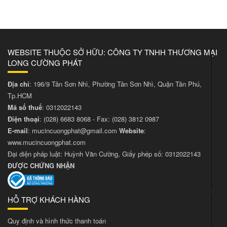
WEBSITE THUỘC SỞ HỮU: CÔNG TY TNHH THƯƠNG MẠI
LONG CƯỜNG PHÁT
Địa chỉ
: 196/9 Tân Sơn Nhì, Phường Tân Sơn Nhì, Quận Tân Phú,
Tp.HCM
Mã số thuế
: 0312022143
Điện thoại
:
(028) 6683 8068
- Fax:
(028) 3812 0987
E-mail
:
mucincuongphat@gmail.com
Website
:
www.mucincuongphat.com
Đại diện pháp luật: Huỳnh Văn Cường, Giấy phép số: 0312022143
ĐƯỢC CHỨNG NHẬN
HỖ TRỢ KHÁCH HÀNG
Quy định và hình thức thanh toán