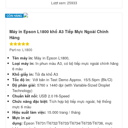
Lượt xem: 25933
CÒN HÀNG
Máy in Epson L1800 khổ A3 Tiếp Mực Ngoài Chính
Hãng
Part no: L1800
Tên máy in:
Máy in Epson L1800,
Loại máy in:
In phun màu A3, có bộ tiếp mực ngoài chính hãng
6 màu
Khổ giấy in:
Tối đa khổ A3
Tốc độ in:
Với bản in Test Demo Approx. 15/5.5ipm (Bk/Cl)
Độ phân giải:
5760 x 1440 dpi (with Variable-Sized Droplet
Technology)
Chuẩn kết nối:
USB 2.0 Hi-Speed
Chức năng đặc biệt:
Tích hợp bộ tiếp mực ngoài, hệ thống
mực 6 màu
Hiệu suất làm việc:
15.000 trang / tháng
Mực in sử
dụng:
Epson T6731/T6732/T6733/T6734/T6735/T6736, mực