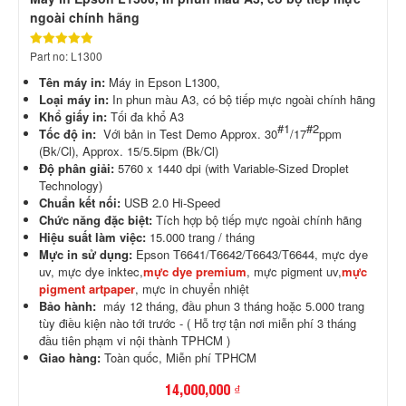
ngoài chính hãng
Part no: L1300
Tên máy in:
Máy in Epson L1300,
Loại máy in:
In phun màu A3, có bộ tiếp mực ngoài chính hãng
Khổ giấy in:
Tối đa khổ A3
#1
#2
Tốc độ in:
Với bản in Test Demo
Approx. 30
/17
ppm
(Bk/Cl), Approx. 15/5.5ipm (Bk/Cl)
Độ phân giải:
5760 x 1440 dpi (with Variable-Sized Droplet
Technology)
Chuẩn kết nối:
USB 2.0 Hi-Speed
Chức năng đặc biệt:
Tích hợp bộ tiếp mực ngoài chính hãng
Hiệu suất làm việc:
15.000 trang / tháng
Mực in sử dụng:
Epson T6641/T6642/T6643/T6644, mực dye
uv, mực dye inktec,
mực dye premium
, mực pigment uv,
mực
pigment artpaper
, mực in chuyển nhiệt
Bảo hành:
máy 12 tháng, đầu phun 3 tháng hoặc 5.000 trang
tùy điều kiện nào tới trước - ( Hỗ trợ tận nơi miễn phí 3 tháng
đầu tiên phạm vi nội thành TPHCM )
Giao hàng:
Toàn quốc, Miễn phí TPHCM
14,000,000 ₫