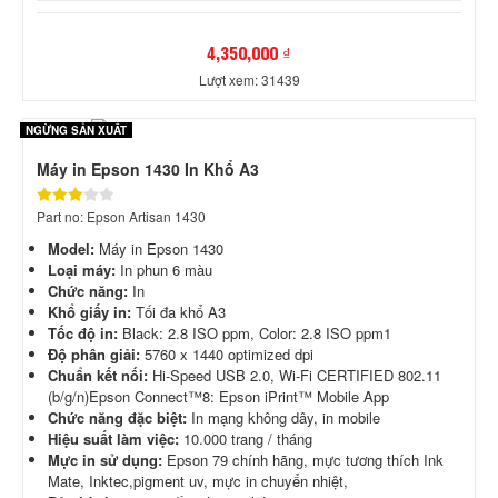
4,350,000 ₫
Lượt xem: 31439
NGỪNG SẢN XUẤT
Máy in Epson 1430 In Khổ A3
Part no: Epson Artisan 1430
Model:
Máy in Epson 1430
Loại máy:
In phun 6 màu
Chức năng:
In
Khổ giấy in:
Tối đa khổ A3
Tốc độ in:
Black: 2.8 ISO ppm, Color: 2.8 ISO ppm1
Độ phân giải:
5760 x 1440 optimized dpi
Chuẩn kết nối:
Hi-Speed USB 2.0, Wi-Fi CERTIFIED 802.11
(b/g/n)Epson Connect™8: Epson iPrint™ Mobile App
Chức năng đặc biệt:
In mạng không dây, in mobile
Hiệu suất làm việc:
10.000 trang / tháng
Mực in sử dụng:
Epson 79 chính hãng, mực tương thích Ink
Mate, Inktec,pigment uv, mực in chuyển nhiệt,