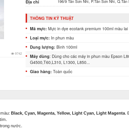
196/9 Tân Sơn Nhì, P.Tân Sơn Nhì, Q.Tâ
Địa chỉ
THÔNG TIN KỸ THUẬT
Mã mực:
Mực in dye ecotank premium 100ml màu lai
Loại mực:
In phun màu
Dung lượng:
Bình 100ml
9742
Máy dùng
: Dùng cho các máy in phun màu Epson L8
G4500,T60,L310, L1300, L850...
Giao hàng:
Toàn quốc
 màu:
Black, Cyan, Magenta, Yellow, Light Cyan, Light Magenta
.
tím.
trong nước.