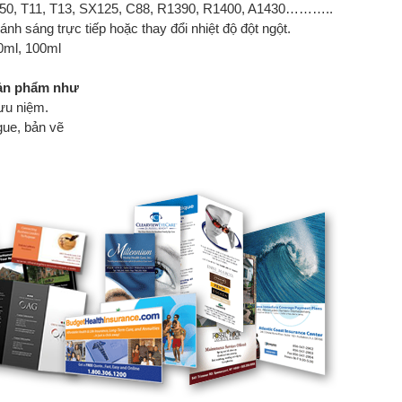
P50, T11, T13, SX125, C88, R1390, R1400, A1430………..
nh sáng trực tiếp hoặc thay đổi nhiệt độ đột ngột.
0ml, 100ml
sản phẩm như
lưu niệm.
ogue, bản vẽ