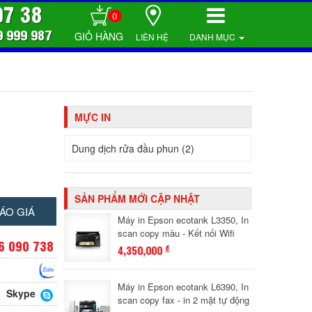
07 38
0
9 999 987
LIÊN HỆ
DANH MỤC
MỰC IN
Dung dịch rửa đầu phun (2)
SẢN PHẨM MỚI CẬP NHẬT
ÁO GIÁ
Máy in Epson ecotank L3350, In
scan copy màu - Kết nối Wifi
6 090 738
4,350,000
đ
Máy in Epson ecotank L6390, In
Skype
scan copy fax - in 2 mặt tự động