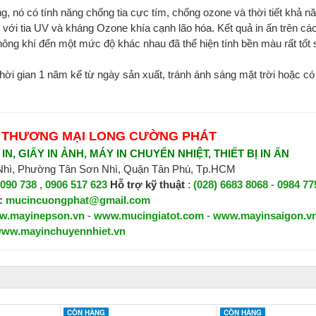
 nó có tính năng chống tia cực tím, chống ozone và thời tiết khả n
g với tia UV và kháng Ozone khía cạnh lão hóa. Kết quả in ấn trên c
không khí đến một mức độ khác nhau đã thể hiện tính bền màu rất tốt 
hời gian 1 năm kể từ ngày sản xuất, tránh ánh sáng mặt trời hoặc có
 THƯƠNG MẠI LONG CƯỜNG PHÁT
N, GIẤY IN ẢNH, MÁY IN CHUYỂN NHIỆT, THIẾT BỊ IN ẤN
 Nhì, Phường Tân Sơn Nhì, Quận Tân Phú, Tp.HCM
 090 738
,
0906 517 623
H
ỗ trợ kỹ thuật
:
(028) 6683 8068
-
0984 77
:
mucincuongphat@gmail.com
w.mayinepson.vn
-
www.mucingiatot.com
-
www.mayinsaigon.v
ww.mayinchuyennhiet.vn
CÒN HÀNG
CÒN HÀNG