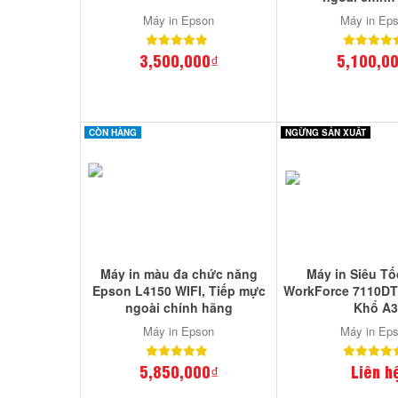
Máy in Epson
Máy in Ep
3,500,000₫
5,100,0
CÒN HÀNG
NGỪNG SẢN XUẤT
Máy in màu đa chức năng
Máy in Siêu T
Epson L4150 WIFI, Tiếp mực
WorkForce 7110DTW
ngoài chính hãng
Khổ A
Máy in Epson
Máy in Ep
5,850,000₫
Liên h