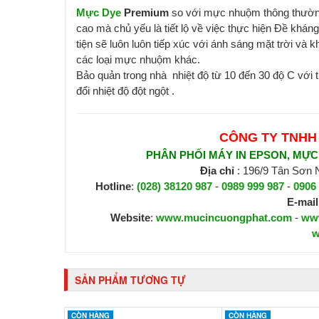
Mực Dye
Premium
so với mực nhuộm thông thường,
cao mà chủ yếu là tiết lộ về việc thực hiện Đề khán
tiện sẽ luôn luôn tiếp xúc với ánh sáng mặt trời và 
các loại mực nhuộm khác.
Bảo quản trong nhà nhiệt độ từ 10 đến 30 độ C với t
đổi nhiệt độ đột ngột .
CÔNG TY TNHH
PHÂN PHỐI MÁY IN EPSON, MỰC I
Địa chỉ
: 196/9 Tân Sơn
Hotline
:
(028) 38120 987
-
0989 999 987
-
0906
E-mail
Website
:
www.mucincuongphat.com
-
ww
w
SẢN PHẨM TƯƠNG TỰ
CÒN HÀNG
CÒN HÀNG