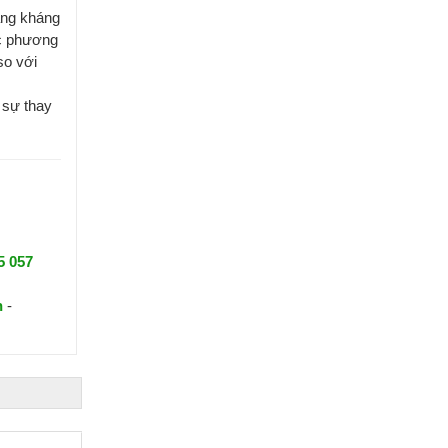
ăng kháng
ác phương
so với
 sự thay
5 057
n
-