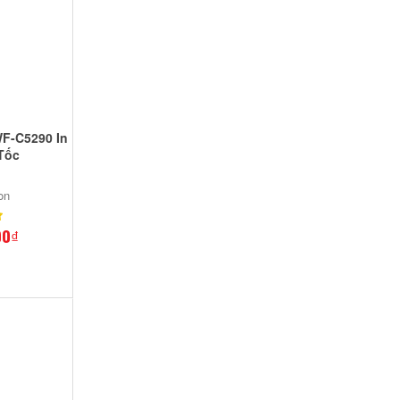
WF-C5290 In
 Tốc
on
00₫