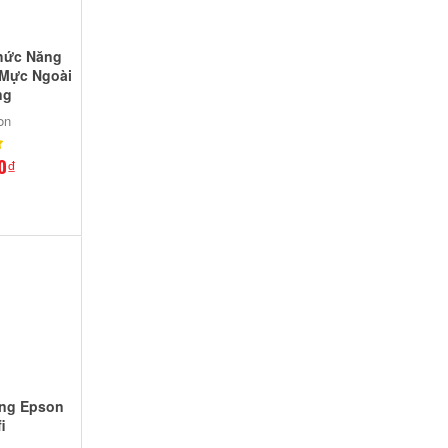
hức Năng
 Mực Ngoài
ng
on
0₫
ăng Epson
i