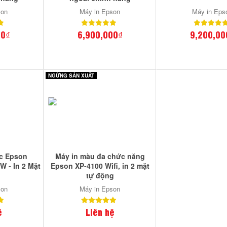
son
Máy in Epson
Máy in Eps
00₫
6,900,000₫
9,200,00
NGỪNG SẢN XUẤT
ốc Epson
Máy in màu đa chức năng
 - In 2 Mặt
Epson XP-4100 Wifi, in 2 mặt
3
tự động
son
Máy in Epson
ệ
Liên hệ