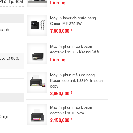
n Phú, Tp.HCM
Liên hệ
Máy in laser đa chức năng
Canon MF 275DW
 xanh
7,500,000
đ
Máy in phun màu Epson
ecotank L1350 - Kết nối Wifi
05, L1800,
Liên hệ
Máy in phun màu đa năng
Epson ecotank L3310, In scan
copy
3,650,000
đ
Máy in phun màu Epson
ecotank L1310 New
 Được
3,150,000
đ