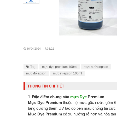
16/04/2024 | 17:38:22
Tag
mực dye premium 100ml
mực nước epson
mực đổ epson
mực in epson 100ml
THÔNG TIN CHI TIẾT
1. Đặc điểm chung của
mực Dye
Premium
Mực Dye Premium
thuộc hệ mực gốc nước gồm 6
tăng cường thêm UV tạo độ bền màu chống tia cực 
Mực Dye Premium
có xu hướng rẻ hơn và hòa tan 