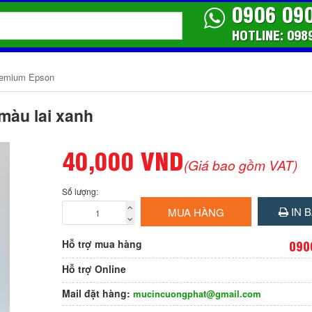
0906 09
HOTLINE: 098
remium Epson
àu lai xanh
40,000 VND
(Giá bao gồm VAT)
Số lượng:
IN B
MUA HÀNG
Hỗ trợ mua hàng
090
Hỗ trợ Online
Mail đặt hàng:
mucincuongphat@gmail.com