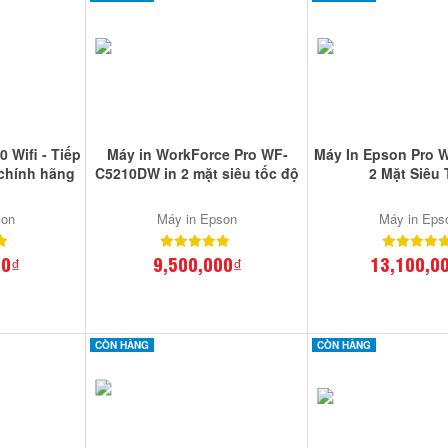
 Wifi - Tiếp
Máy in WorkForce Pro WF-
Máy In Epson Pro 
chính hãng
C5210DW in 2 mặt siêu tốc độ
2 Mặt Siêu
son
Máy in Epson
Máy in Eps
00₫
9,500,000₫
13,100,0
CÒN HÀNG
CÒN HÀNG