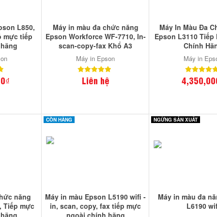
pson L850,
Máy in màu đa chức năng
Máy In Màu Đa C
ó mực tiếp
Epson Workforce WF-7710, In-
Epson L3110 Tiếp
 hãng
scan-copy-fax Khổ A3
Chính Hã
son
Máy in Epson
Máy in Eps
00₫
Liên hệ
4,350,00
CÒN HÀNG
NGỪNG SẢN XUẤT
chức năng
Máy in màu Epson L5190 wifi -
Máy in màu đa n
, Tiếp mực
in, scan, copy, fax tiếp mực
L6190 wif
 hãng
ngoài chính hãng