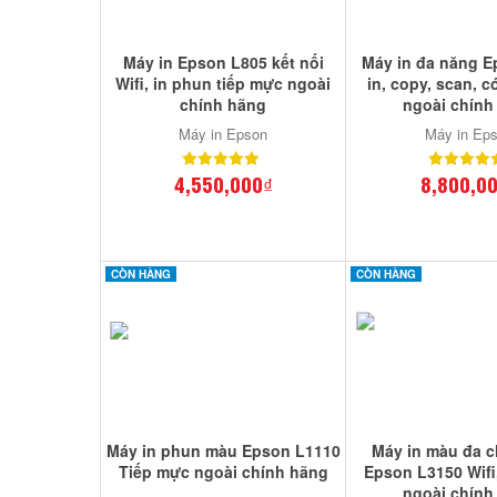
Máy in Epson L805 kết nối
Máy in đa năng E
Wifi, in phun tiếp mực ngoài
in, copy, scan, c
chính hãng
ngoài chính
Máy in Epson
Máy in Ep
4,550,000₫
8,800,0
CÒN HÀNG
CÒN HÀNG
Máy in phun màu Epson L1110
Máy in màu đa 
Tiếp mực ngoài chính hãng
Epson L3150 Wifi
ngoài chính