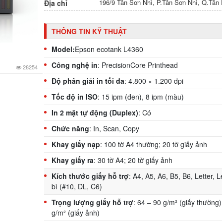
196/9 Tân Sơn Nhì, P.Tân Sơn Nhì, Q.Tâ
Địa chỉ
THÔNG TIN KỸ THUẬT
Model:
Epson ecotank L4360
Công nghệ in
: PrecisionCore Printhead
28254
Độ phân giải in tối đa
: 4.800 × 1.200 dpi
Tốc độ in ISO
: 15 ipm (đen), 8 ipm (màu)
In 2 mặt tự động (Duplex)
: Có
Chức năng
: In, Scan, Copy
Khay giấy nạp
: 100 tờ A4 thường; 20 tờ giấy ảnh
Khay giấy ra
: 30 tờ A4; 20 tờ giấy ảnh
Kích thước giấy hỗ trợ
: A4, A5, A6, B5, B6, Letter, 
bì (#10, DL, C6)
Trọng lượng giấy hỗ trợ
: 64 – 90 g/m² (giấy thường
g/m² (giấy ảnh)