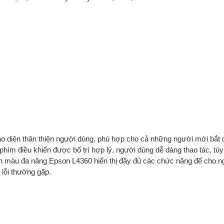
ao diện thân thiện người dùng, phù hợp cho cả những người mới bắt
hím điều khiển được bố trí hợp lý, người dùng dễ dàng thao tác, tù
phun màu đa năng Epson L4360 hiển thị đầy đủ các chức năng để cho n
lỗi thường gặp.