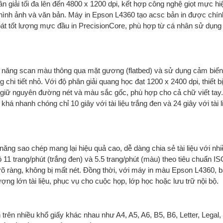
n giải tối đa lên đến 4800 x 1200 dpi, kết hợp công nghệ giọt mực hiệ
ết hình ảnh và văn bản. Máy in Epson L4360 tạo acsc bản in được chí
t tốt lượng mực đầu in PrecisionCore, phù hợp từ cá nhân sử dụng
năng scan màu thông qua mặt gương (flatbed) và sử dụng cảm biến
chi tiết nhỏ. Với độ phân giải quang học đạt 1200 x 2400 dpi, thiết b
o, giữ nguyên đường nét và màu sắc gốc, phù hợp cho cả chữ viết tay
á nhanh chóng chỉ 10 giây với tài liệu trắng đen và 24 giây với tài 
ăng sao chép mang lại hiệu quả cao, dễ dàng chia sẻ tài liệu với nh
 11 trang/phút (trắng đen) và 5.5 trang/phút (màu) theo tiêu chuẩn I
rõ ràng, không bị mất nét. Đồng thời, với máy in màu Epson L4360, b
lượng lớn tài liệu, phục vụ cho cuộc họp, lớp học hoặc lưu trữ nội bộ.
trên nhiều khổ giấy khác nhau như A4, A5, A6, B5, B6, Letter, Legal,