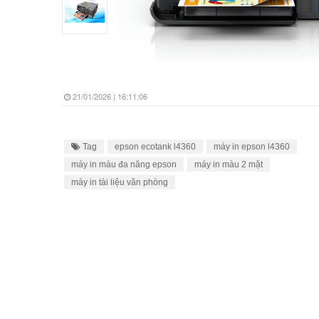
21/01/2026 | 16:11:06
Tag
epson ecotank l4360
máy in epson l4360
máy in màu đa năng epson
máy in màu 2 mặt
máy in tài liệu văn phòng