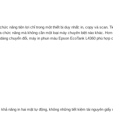
ức năng tiện lợi chỉ trong một thiết bị duy nhất: in, copy và scan. Ti
ị đa chức năng mà không cần một loại máy chuyên biệt nào khác. Hơn
à dễ dàng chuyển đổi, máy in phun màu Epson EcoTank L4360 phù hợp 
 khả năng in hai mặt tự động, không những tiết kiệm tài nguyên giấy