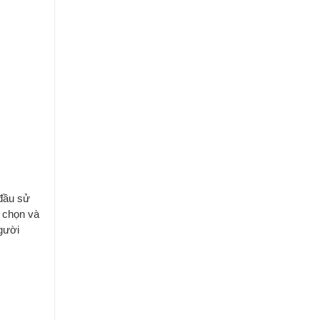
 đầu sử
y chọn và
gười