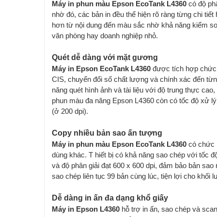
Máy in phun màu Epson EcoTank L4360
có độ phâ
nhờ đó, các bản in đều thể hiện rõ ràng từng chi ti
hơn từ nội dung đến màu sắc nhờ khả năng kiểm soá
văn phòng hay doanh nghiệp nhỏ.
Quét dễ dàng với mặt gương
Máy in Epson EcoTank L4360
được tích hợp chức 
CIS, chuyển đổi số chất lượng và chính xác đến từng 
năng quét hình ảnh và tài liệu với độ trung thực ca
phun màu đa năng Epson L4360 còn có tốc độ xử lý kh
(ở 200 dpi).
Copy nhiều bản sao ấn tượng
Máy in phun màu Epson EcoTank L4360
có chức n
dùng khác. T hiết bị có khả năng sao chép với tốc độ
và độ phân giải đạt 600 x 600 dpi, đảm bảo bản sao 
sao chép liên tục 99 bản cùng lúc, tiện lợi cho khối 
Dễ dàng in ấn đa dạng khổ giấy
Máy in Epson L4360
hỗ trợ in ấn, sao chép và scan 