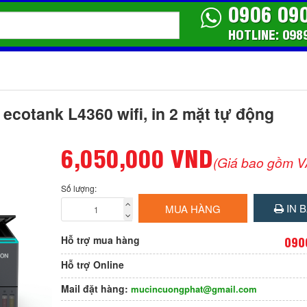
0906 09
HOTLINE: 098
cotank L4360 wifi, in 2 mặt tự động
6,050,000 VND
(Giá bao gồm V
Số lượng:
IN B
MUA HÀNG
Hỗ trợ mua hàng
090
Hỗ trợ Online
Mail đặt hàng:
mucincuongphat@gmail.com