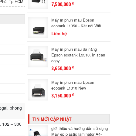
n Phú, Tp.HCM
7,500,000
đ
Máy in phun màu Epson
ecotank L1350 - Kết nối Wifi
Liên hệ
Máy in phun màu đa năng
Epson ecotank L3310, In scan
copy
3,650,000
đ
Máy in phun màu Epson
ecotank L1310 New
3,150,000
đ
Legal, phong
TIN MỚI CẬP NHẬT
), 102 – 300
giới thiệu và hướng dẫn sử dụng
Máy ép plastic laminator A4-