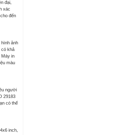
n đại,
nh xác
 cho đến
 hình ảnh
ị có khả
. Máy in
liệu màu
iều người
SO 29183
ạn có thể
 4x6 inch,