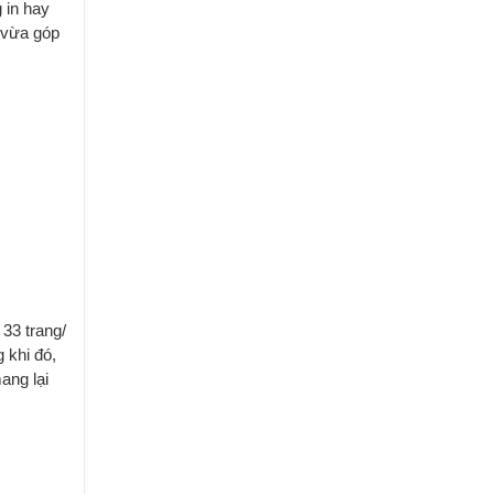
 in hay
i vừa góp
33 trang/
 khi đó,
ang lại