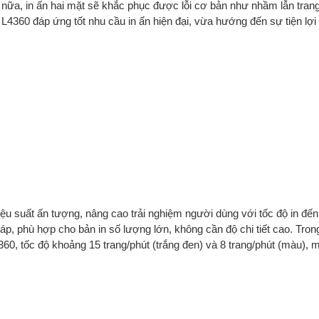
n nữa, in ấn hai mặt sẽ khắc phục được lỗi cơ bản như nhầm lẫn trang
k L4360 đáp ứng tốt nhu cầu in ấn hiện đại, vừa hướng đến sự tiện lợ
u suất ấn tượng, nâng cao trải nghiệm người dùng với tốc độ in đến 
áp, phù hợp cho bản in số lượng lớn, không cần độ chi tiết cao. Trong
0, tốc độ khoảng 15 trang/phút (trắng đen) và 8 trang/phút (màu), m