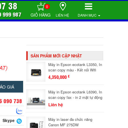
07 38
0
9 999 987
LIÊN HỆ
DANH MỤC
SẢN PHẨM MỚI CẬP NHẬT
Máy in Epson ecotank L3350, In
AT)
scan copy màu - Kết nối Wifi
4,350,000
đ
ÁO GIÁ
Máy in Epson ecotank L6390, In
scan copy fax - in 2 mặt tự động
6 090 738
Liên hệ
Máy in laser đa chức năng
Skype
Canon MF 275DW