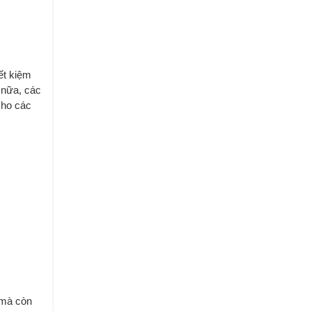
ết kiệm
 nữa, các
cho các
 mà còn