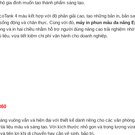
 hộ gia đình muốn tạo thành phẩm sáng tạo.
Tank 4 màu kết hợp với độ phân giải cao, tạo những bản in, bản sa
 sống động và chân thực. Cùng với đó,
máy in phun màu đa năng 
động và in hai chiều nhằm hỗ trợ người dùng nâng cao trải nghiệm nhờ
i liệu, vừa tiết kiệm chi phí vận hành cho doanh nghiệp.
360
áng vuông vắn và hiện đại với thiết kế dành riêng cho các văn phòng
 tài liệu màu và sáng tạo. Với kích thước nhỏ gọn và trọng lượng vừa
à tiện lợi khi di chuyển hay cần vệ sinh, bảo trì.