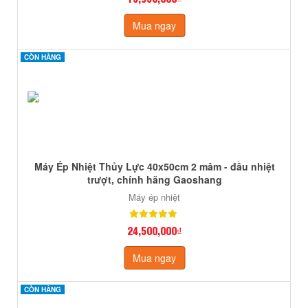
Mua ngay
CÒN HÀNG
CÒN HÀNG
Máy Ép Nhiệt Thủy Lực 40x50cm 2 mâm - đầu nhiệt
trượt, chính hãng Gaoshang
Máy ép nhiệt
24,500,000₫
Mua ngay
CÒN HÀNG
CÒN HÀNG