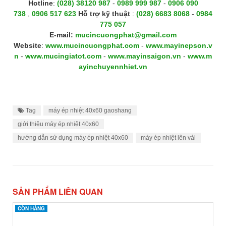
Hotline
:
(028) 38120 987
-
0989 999 987
-
0906 090
738
,
0906 517 623
H
ỗ trợ kỹ thuật
:
(028) 6683 8068
-
0984
775 057
E-mail:
mucincuongphat@gmail.com
Website
:
www.mucincuongphat.com
-
www.mayinepson.v
n
-
www.mucingiatot.com
-
www.mayinsaigon.vn
-
www.m
ayinchuyennhiet.vn
Tag
máy ép nhiệt 40x60 gaoshang
giới thiệu máy ép nhiệt 40x60
hướng dẫn sử dụng máy ép nhiệt 40x60
máy ép nhiệt lên vải
SẢN PHẨM LIÊN QUAN
CÒN HÀNG
CÒN HÀNG