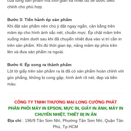
của từng sản phẩm mà thời gian và nhiệt độ sẽ được điều
chỉnh cho phù hợp.
Bước 3: Tiến hành ép sản phẩm
Khi đặt sản phẩm nên chú ý đặt ngay ngắn, cân bằng trên
mâm ép cho hình ảnh sắc nét, chuẩn mực. Ép chặt mâm trên
xuống mâm dưới sau khi đã chuyển nhiệt đưa vào vị trí cần in
trên sản phẩm. Khi đủ thời gian ép, nâng mâm ép phía trên
lên và đưa sản phẩm ra ngoài.
Bước 4: Ép xong ra thành phẩm
Lột tờ giấy trên sản phẩm ra là đã có sản phẩm hoàn chỉnh với
góc phẳng, không bị cong gập, hình ảnh rõ nét, đẹp và bền
màu.
CÔNG TY TNHH THƯƠNG MẠI LONG CƯỜNG PHÁT
PHÂN PHỐI MÁY IN EPSON, MỰC IN, GIẤY IN ẢNH, MÁY IN
CHUYỂN NHIỆT, THIẾT BỊ IN ẤN
Địa chỉ
: 196/9 Tân Sơn Nhì, Phường Tân Sơn Nhì, Quận Tân
Phú, Tp.HCM