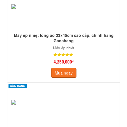
Máy ép nhiệt lồng áo 33x45cm cao cấp, chính hãng
Gaoshang
Máy ép nhiệt
4,250,000₫
Mua ngay
CÒN HÀNG
CÒN HÀNG