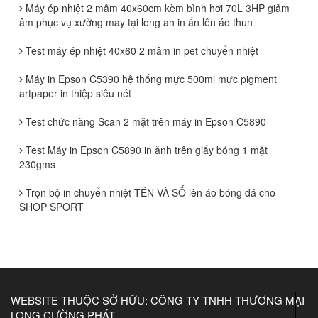
Máy ép nhiệt 2 mâm 40x60cm kèm bình hơi 70L 3HP giảm
âm phục vụ xưởng may tại long an in ấn lên áo thun
Test máy ép nhiệt 40x60 2 mâm in pet chuyển nhiệt
Máy in Epson C5390 hệ thống mực 500ml mực pigment
artpaper in thiệp siêu nét
Test chức năng Scan 2 mặt trên máy in Epson C5890
Test Máy in Epson C5890 in ảnh trên giấy bóng 1 mặt
230gms
Trọn bộ in chuyển nhiệt TÊN VÀ SỐ lên áo bóng đá cho
SHOP SPORT
WEBSITE THUỘC SỞ HỮU: CÔNG TY TNHH THƯƠNG MẠI
LONG CƯỜNG PHÁT