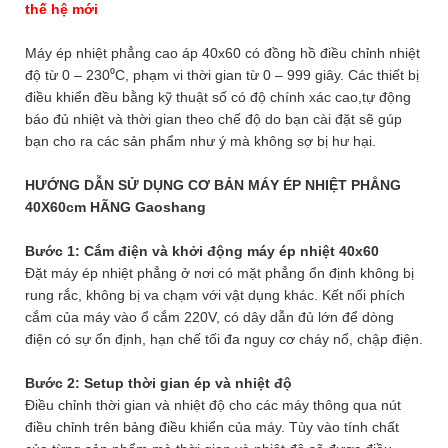
thế hệ mới
Máy ép nhiệt phẳng cao áp 40x60 có đồng hồ điều chỉnh nhiệt
độ từ 0 – 230⁰C, phạm vi thời gian từ 0 – 999 giây. Các thiết bị
điều khiển đều bằng kỹ thuật số có độ chính xác cao,tự động
báo đủ nhiệt và thời gian theo chế độ do bạn cài đặt sẽ gúp
bạn cho ra các sản phẩm như ý mà không sợ bị hư hại.
HƯỚNG DẪN SỬ DỤNG CƠ BẢN MÁY ÉP NHIỆT PHẲNG
40X60cm HÃNG Gaoshang
Bước 1: Cắm điện và khởi động máy ép nhiệt 40x60
Đặt máy ép nhiệt phẳng ở nơi có mặt phẳng ổn định không bị
rung rắc, không bị va chạm với vật dụng khác. Kết nối phích
cắm của máy vào ổ cắm 220V, có dây dẫn đủ lớn để dòng
điện có sự ổn định, hạn chế tối đa nguy cơ cháy nổ, chập điện.
Bước 2: Setup thời gian ép và nhiệt độ
Điều chỉnh thời gian và nhiệt độ cho các máy thông qua nút
điều chỉnh trên bảng điều khiển của máy. Tùy vào tính chất