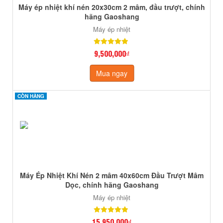
Máy ép nhiệt khí nén 20x30cm 2 mâm, đầu trượt, chính
hãng Gaoshang
Máy ép nhiệt
9,500,000₫
Mua ngay
CÒN HÀNG
CÒN HÀNG
Máy Ép Nhiệt Khí Nén 2 mâm 40x60cm Đầu Trượt Mâm
Dọc, chính hãng Gaoshang
Máy ép nhiệt
15,950,000₫