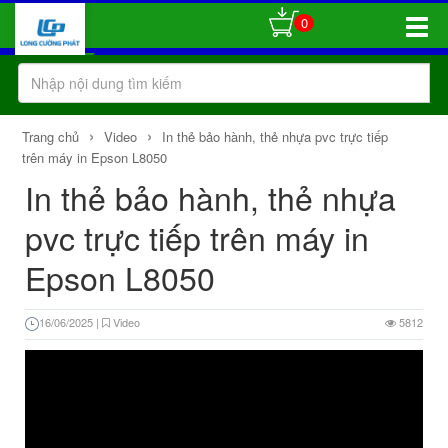
0
Toggle
Naviga
›
›
Trang chủ
Video
In thẻ bảo hành, thẻ nhựa pvc trực tiếp
trên máy in Epson L8050
In thẻ bảo hành, thẻ nhựa
pvc trực tiếp trên máy in
Epson L8050
16/06/2025
|
Video
5812