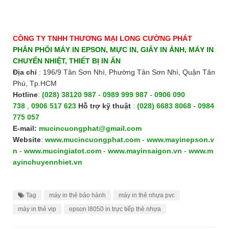
CÔNG TY TNHH THƯƠNG MẠI LONG CƯỜNG PHÁT
PHÂN PHỐI MÁY IN EPSON, MỰC IN, GIẤY IN ẢNH, MÁY IN
CHUYỂN NHIỆT, THIẾT BỊ IN ẤN
Địa chỉ
: 196/9 Tân Sơn Nhì, Phường Tân Sơn Nhì, Quận Tân
Phú, Tp.HCM
Hotline
:
(028) 38120 987
-
0989 999 987
-
0906 090
738
,
0906 517 623
H
ỗ trợ kỹ thuật
:
(028) 6683 8068
-
0984
775 057
E-mail:
mucincuongphat@gmail.com
Website
:
www.mucincuongphat.com
-
www.mayinepson.v
n
-
www.mucingiatot.com
-
www.mayinsaigon.vn
-
www.m
ayinchuyennhiet.vn
Tag
máy in thẻ bảo hành
máy in thẻ nhựa pvc
máy in thẻ vip
epson l8050 in trực tiếp thẻ nhựa