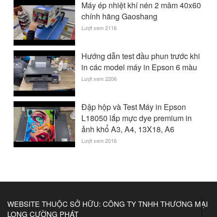
Máy ép nhiệt khí nén 2 mâm 40x60
chính hãng Gaoshang
Lượt xem 2116
Hướng dẫn test đầu phun trước khi
in các model máy in Epson 6 màu
Lượt xem 2206
Đập hộp và Test Máy in Epson
L18050 lắp mực dye premium in
ảnh khổ A3, A4, 13X18, A6
Lượt xem 2016
WEBSITE THUỘC SỞ HỮU: CÔNG TY TNHH THƯƠNG MẠI
LONG CƯỜNG PHÁT