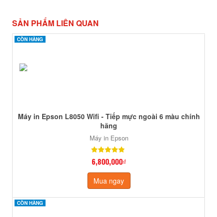
SẢN PHẨM LIÊN QUAN
CÒN HÀNG
CÒN HÀNG
Máy in Epson L8050 Wifi - Tiếp mực ngoài 6 màu chính
hãng
Máy in Epson
6,800,000₫
Mua ngay
CÒN HÀNG
CÒN HÀNG