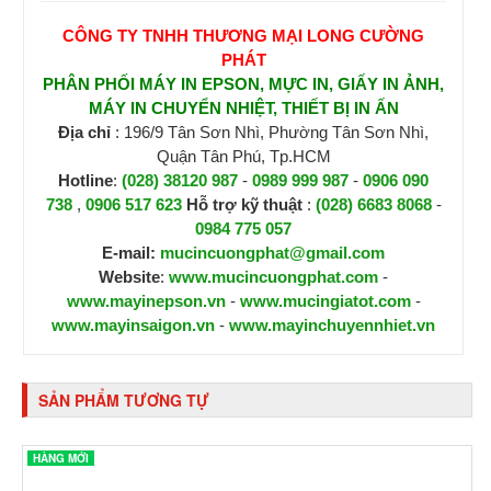
CÔNG TY TNHH THƯƠNG MẠI LONG CƯỜNG
PHÁT
PHÂN PHỐI MÁY IN EPSON, MỰC IN, GIẤY IN ẢNH,
MÁY IN CHUYỂN NHIỆT, THIẾT BỊ IN ẤN
Địa chỉ
: 196/9 Tân Sơn Nhì, Phường Tân Sơn Nhì,
Quận Tân Phú, Tp.HCM
Hotline
:
(028) 38120 987
-
0989 999 987
-
0906 090
738
,
0906 517 623
H
ỗ trợ kỹ thuật
:
(028) 6683 8068
-
0984 775 057
E-mail:
mucincuongphat@gmail.com
Website
:
www.mucincuongphat.com
-
www.mayinepson.vn
-
www.mucingiatot.com
-
www.mayinsaigon.vn
-
www.mayinchuyennhiet.vn
SẢN PHẨM TƯƠNG TỰ
HÀNG MỚI