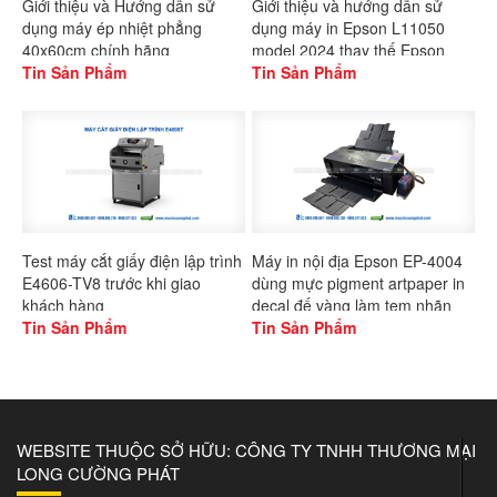
Giới thiệu và Hướng dẫn sử
Giới thiệu và hướng dẫn sử
dụng máy ép nhiệt phẳng
dụng máy in Epson L11050
40x60cm chính hãng
model 2024 thay thế Epson
Gaoshang
Tin Sản Phẩm
L1300
Tin Sản Phẩm
Test máy cắt giấy điện lập trình
Máy in nội địa Epson EP-4004
E4606-TV8 trước khi giao
dùng mực pigment artpaper in
khách hàng
decal đế vàng làm tem nhãn
Tin Sản Phẩm
Tin Sản Phẩm
WEBSITE THUỘC SỞ HỮU: CÔNG TY TNHH THƯƠNG MẠI
LONG CƯỜNG PHÁT