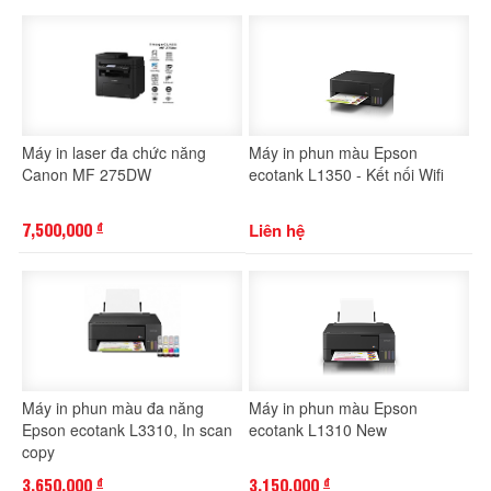
Máy in laser đa chức năng
Máy in phun màu Epson
Canon MF 275DW
ecotank L1350 - Kết nối Wifi
7,500,000
Liên hệ
đ
Máy in phun màu đa năng
Máy in phun màu Epson
Epson ecotank L3310, In scan
ecotank L1310 New
copy
3,650,000
3,150,000
đ
đ