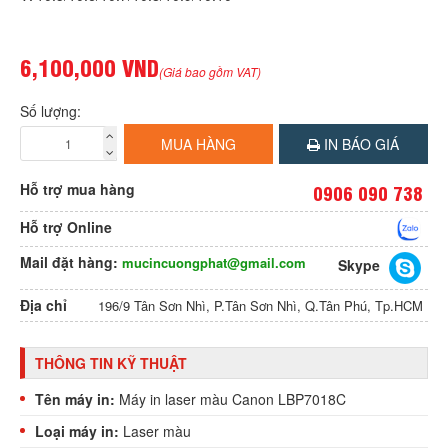
6,100,000 VND
(Giá bao gồm VAT)
Số lượng:
MUA HÀNG
IN BÁO GIÁ
Hỗ trợ mua hàng
0906 090 738
Hỗ trợ Online
Mail đặt hàng:
mucincuongphat@gmail.com
Skype
Địa chỉ
196/9 Tân Sơn Nhì, P.Tân Sơn Nhì, Q.Tân Phú, Tp.HCM
THÔNG TIN KỸ THUẬT
Tên máy in:
Máy in laser màu Canon LBP7018C
Loại máy in:
Laser màu