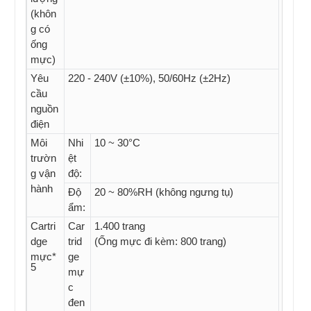
(khôn
g có
ống
mực)
Yêu
220 - 240V (±10%), 50/60Hz (±2Hz)
cầu
nguồn
điện
Môi
Nhi
10 ~ 30°C
trườn
ệt
g vận
độ:
hành
Độ
20 ~ 80%RH (không ngưng tụ)
ẩm:
Cartri
Car
1.400 trang
dge
trid
(Ống mực đi kèm: 800 trang)
mực*
ge
5
mự
c
đen