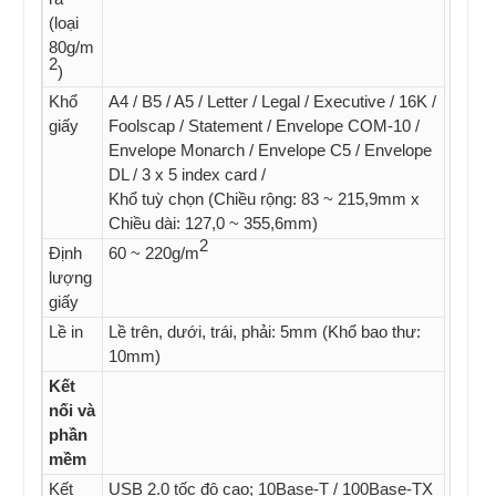
(loại
80g/m
2
)
Khổ
A4 / B5 / A5 / Letter / Legal / Executive / 16K /
giấy
Foolscap / Statement / Envelope COM-10 /
Envelope Monarch / Envelope C5 / Envelope
DL / 3 x 5 index card /
Khổ tuỳ chọn (Chiều rộng: 83 ~ 215,9mm x
Chiều dài: 127,0 ~ 355,6mm)
2
Định
60 ~ 220g/m
lượng
giấy
Lề in
Lề trên, dưới, trái, phải: 5mm (Khổ bao thư:
10mm)
Kết
nối và
phần
mềm
Kết
USB 2.0 tốc độ cao; 10Base-T / 100Base-TX