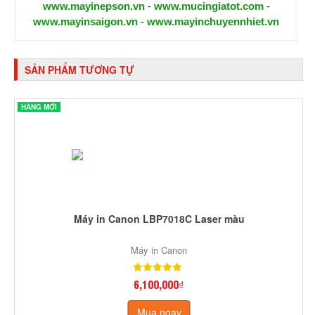
www.mayinepson.vn
-
www.mucingiatot.com
-
www.mayinsaigon.vn
-
www.mayinchuyennhiet.vn
SẢN PHẨM TƯƠNG TỰ
HÀNG MỚI
Máy in Canon LBP7018C Laser màu
Máy in Canon
6,100,000₫
Mua ngay