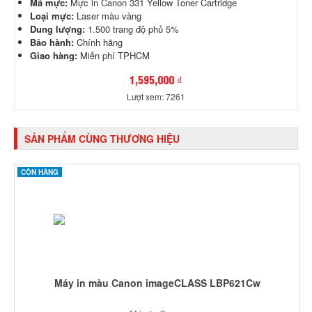
Mã mực:
Mực in Canon 331 Yellow Toner Cartridge
Loại mực:
Laser màu vàng
Dung lượng:
1.500 trang độ phủ 5%
Bảo hành:
Chính hãng
Giao hàng:
Miễn phí TPHCM
1,595,000 ₫
Lượt xem: 7261
SẢN PHẨM CÙNG THƯƠNG HIỆU
CÒN HÀNG
Máy in màu Canon imageCLASS LBP621Cw