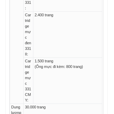
331
:
Car
2.400 trang
trid
ge
mự
c
đen
331
II:
Car
1.500 trang
trid
(Ống mực đi kèm: 800 trang)
ge
mự
c
331
CM
Y:
Dung
30.000 trang
lượng