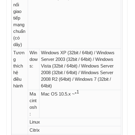
nối
giao
tiếp
mạng
chuẩn
(có
dây)
Tươn
Win
Windows XP (32bit / 64bit) / Windows
g
dow
Server 2003 (32bit / 64bit) / Windows
thích
s:
Vista (32bit / 64bit) / Windows Server
hệ
2008 (32bit / 64bit) / Windows Server
điều
2008 R2 (64bit) / Windows 7 (32bit /
hành
64bit)
1
Ma
Mac OS 10.5.x ~*
cint
osh
:
Linux
Citrix