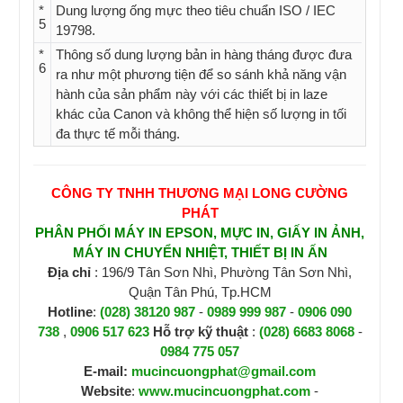
*
Dung lượng ống mực theo tiêu chuẩn ISO / IEC
5
19798.
*
Thông số dung lượng bản in hàng tháng được đưa
6
ra như một phương tiện để so sánh khả năng vận
hành của sản phẩm này với các thiết bị in laze
khác của Canon và không thể hiện số lượng in tối
đa thực tế mỗi tháng.
CÔNG TY TNHH THƯƠNG MẠI LONG CƯỜNG
PHÁT
PHÂN PHỐI MÁY IN EPSON, MỰC IN, GIẤY IN ẢNH,
MÁY IN CHUYỂN NHIỆT, THIẾT BỊ IN ẤN
Địa chỉ
: 196/9 Tân Sơn Nhì, Phường Tân Sơn Nhì,
Quận Tân Phú, Tp.HCM
Hotline
:
(028) 38120 987
-
0989 999 987
-
0906 090
738
,
0906 517 623
H
ỗ trợ kỹ thuật
:
(028) 6683 8068
-
0984 775 057
E-mail:
mucincuongphat@gmail.com
Website
:
www.mucincuongphat.com
-