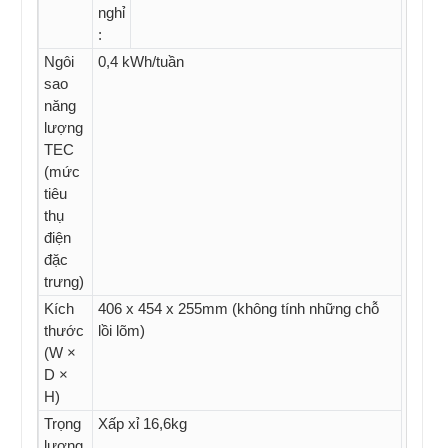
nghỉ
:
Ngôi
0,4 kWh/tuần
sao
năng
lượng
TEC
(mức
tiêu
thụ
điện
đặc
trưng)
Kích
406 x 454 x 255mm (không tính những chỗ
thước
lồi lõm)
(W ×
D ×
H)
Trọng
Xấp xỉ 16,6kg
lượng