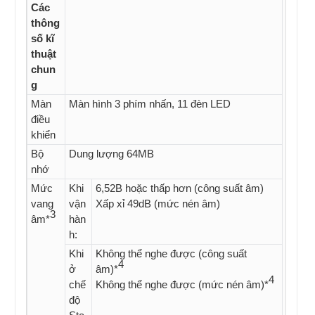
Các
thông
số kĩ
thuật
chun
g
Màn
Màn hình 3 phím nhấn, 11 đèn LED
điều
khiển
Bộ
Dung lượng 64MB
nhớ
Mức
Khi
6,52B hoặc thấp hơn (công suất âm)
vang
vận
Xấp xỉ 49dB (mức nén âm)
3
âm*
hàn
h:
Khi
Không thể nghe được (công suất
4
ở
âm)*
4
chế
Không thể nghe được (mức nén âm)*
độ