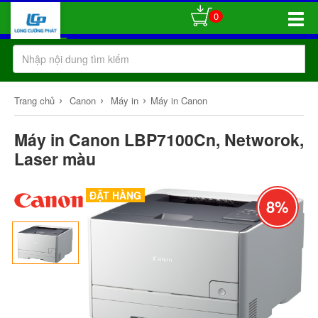
0
Toggle
Naviga
›
›
›
Trang chủ
Canon
Máy in
Máy in Canon
Máy in Canon LBP7100Cn, Networok,
Laser màu
ĐẶT HÀNG
8%