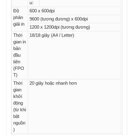
u:
Độ
600 x 600dpi
phân
9600 (tương đương) x 600dpi
giải in
1200 x 1200dpi (tương đương)
Thời
18/18 giây (A4 / Letter)
gian in
bản
đầu
tiên
(FPO
T)
Thời
20 giây hoặc nhanh hơn
gian
khởi
động
(từ khi
bật
nguồn
)