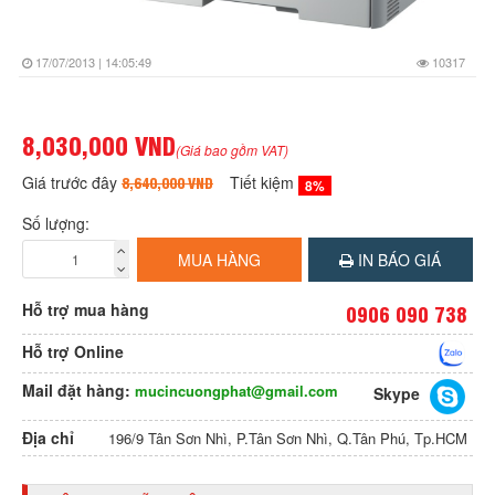
17/07/2013 | 14:05:49
10317
8,030,000 VND
(Giá bao gồm VAT)
Giá trước đây
Tiết kiệm
8,640,000 VND
8%
Số lượng:
MUA HÀNG
IN BÁO GIÁ
Hỗ trợ mua hàng
0906 090 738
Hỗ trợ Online
Mail đặt hàng:
mucincuongphat@gmail.com
Skype
Địa chỉ
196/9 Tân Sơn Nhì, P.Tân Sơn Nhì, Q.Tân Phú, Tp.HCM