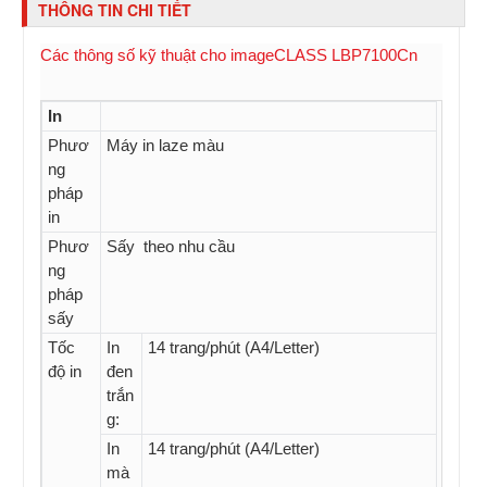
THÔNG TIN CHI TIẾT
Các thông số kỹ thuật cho imageCLASS LBP7100Cn
In
Phươ
Máy in laze màu
ng
pháp
in
Phươ
Sấy theo nhu cầu
ng
pháp
sấy
Tốc
In
14 trang/phút (A4/Letter)
độ in
đen
trắn
g:
In
14 trang/phút (A4/Letter)
mà