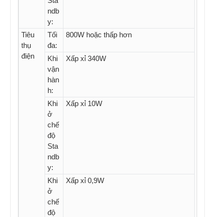
Sta
ndb
y:
Tiêu
Tối
800W hoặc thấp hơn
thụ
đa:
điện
Khi
Xấp xỉ 340W
vận
hàn
h:
Khi
Xấp xỉ 10W
ở
chế
độ
Sta
ndb
y:
Khi
Xấp xỉ 0,9W
ở
chế
độ