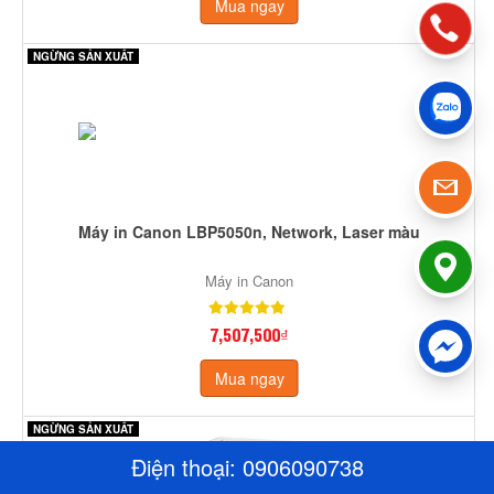
Mua ngay
NGỪNG SẢN XUẤT
Máy in Canon LBP5050n, Network, Laser màu
Máy in Canon
7,507,500₫
Mua ngay
NGỪNG SẢN XUẤT
Điện thoại:
0906090738