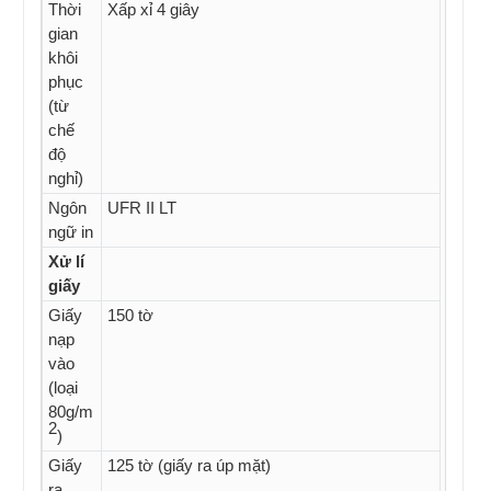
Thời
Xấp xỉ 4 giây
gian
khôi
phục
(từ
chế
độ
nghỉ)
Ngôn
UFR II LT
ngữ in
Xử lí
giấy
Giấy
150 tờ
nạp
vào
(loại
80g/m
2
)
Giấy
125 tờ (giấy ra úp mặt)
ra