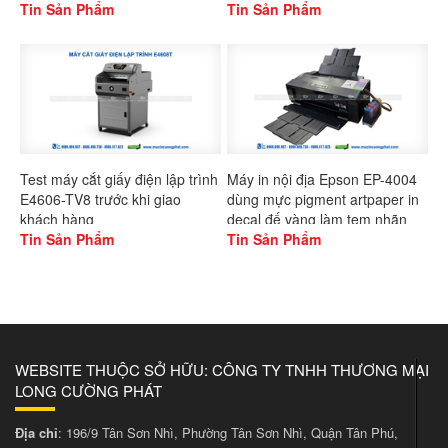
Gaoshang
Tin Sản Phẩm
L1300
Tin Sản Phẩm
Test máy cắt giấy điện lập trình
Máy in nội địa Epson EP-4004
E4606-TV8 trước khi giao
dùng mực pigment artpaper in
khách hàng
decal đế vàng làm tem nhãn
Tin Sản Phẩm
Tin Sản Phẩm
WEBSITE THUỘC SỞ HỮU: CÔNG TY TNHH THƯƠNG MẠI
LONG CƯỜNG PHÁT
Địa chỉ
: 196/9 Tân Sơn Nhì, Phường Tân Sơn Nhì, Quận Tân Phú,