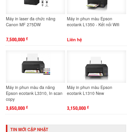
Máy in laser đa chức năng
Máy in phun màu Epson
Canon MF 275DW
ecotank L1350 - Kết nối Wifi
7,500,000
Liên hệ
đ
Máy in phun màu đa năng
Máy in phun màu Epson
Epson ecotank L3310, In scan
ecotank L1310 New
copy
3,650,000
3,150,000
đ
đ
TIN MỚI CẬP NHẬT