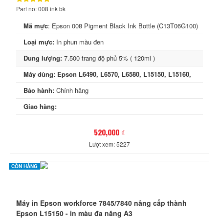
Part no: 008 ink bk
Mã mực
: Epson 008 Pigment Black Ink Bottle (C13T06G100)
Loại mực:
In phun màu đen
Dung lượng:
7.500 trang độ phủ 5% ( 120ml )
Máy dùng: Epson L6490, L6570, L6580, L15150, L15160,
Bảo hành:
Chính hãng
Giao hàng:
520,000 ₫
Lượt xem: 5227
CÒN HÀNG
Máy in Epson workforce 7845/7840 nâng cấp thành
Epson L15150 - in màu đa năng A3