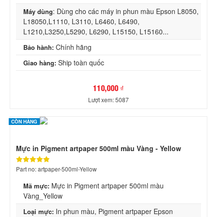
: Dùng cho các máy in phun màu Epson L8050,
Máy dùng
L18050,L1110, L3110, L6460, L6490,
L1210,L3250,L5290, L6290, L15150, L15160...
Chính hãng
Bảo hành:
Ship toàn quốc
Giao hàng:
110,000 ₫
Lượt xem: 5087
CÒN HÀNG
Mực in Pigment artpaper 500ml màu Vàng - Yellow
Part no: artpaper-500ml-Yellow
Mực in Pigment artpaper 500ml màu
Mã mực:
Vàng_Yellow
In phun màu, Pigment artpaper Epson
Loại mực: