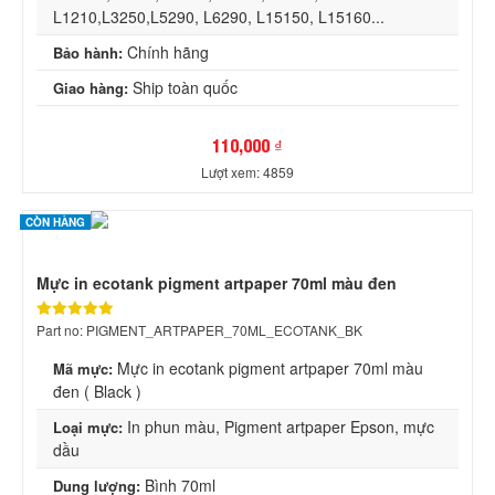
L1210,L3250,L5290, L6290, L15150, L15160...
Chính hãng
Bảo hành:
Ship toàn quốc
Giao hàng:
110,000 ₫
Lượt xem: 4859
CÒN HÀNG
Mực in ecotank pigment artpaper 70ml màu đen
Part no: PIGMENT_ARTPAPER_70ML_ECOTANK_BK
Mực in ecotank pigment artpaper 70ml màu
Mã mực:
đen ( Black )
In phun màu, Pigment artpaper Epson, mực
Loại mực:
dầu
Bình 70ml
Dung lượng: