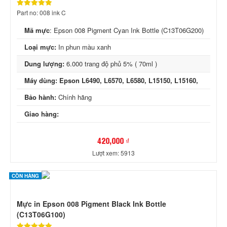
Part no: 008 ink C
Mã mực
:
Epson 008 Pigment Cyan Ink Bottle (C13T06G200)
Loại mực:
In phun màu xanh
Dung lượng:
6.000 trang độ phủ 5% ( 70ml )
Máy dùng: Epson L6490, L6570, L6580, L15150, L15160,
Bảo hành:
Chính hãng
Giao hàng:
420,000 ₫
Lượt xem: 5913
CÒN HÀNG
Mực in Epson 008 Pigment Black Ink Bottle
(C13T06G100)