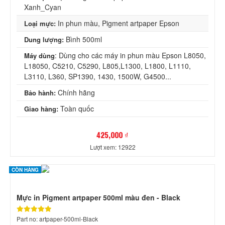
Xanh_Cyan
In phun màu, Pigment artpaper Epson
Loại mực:
Bình 500ml
Dung lượng:
: Dùng cho các máy in phun màu Epson L8050,
Máy dùng
L18050, C5210, C5290, L805,L1300, L1800, L1110,
L3110, L360, SP1390, 1430, 1500W, G4500...
Chính hãng
Bảo hành:
Toàn quốc
Giao hàng:
425,000 ₫
Lượt xem: 12922
CÒN HÀNG
Mực in Pigment artpaper 500ml màu đen - Black
Part no: artpaper-500ml-Black