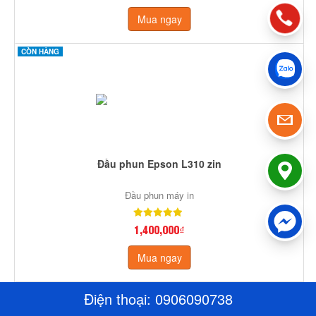
Mua ngay
CÒN HÀNG
Đầu phun Epson L310 zin
Đầu phun máy in
1,400,000₫
Mua ngay
CÒN HÀNG
Điện thoại:
0906090738