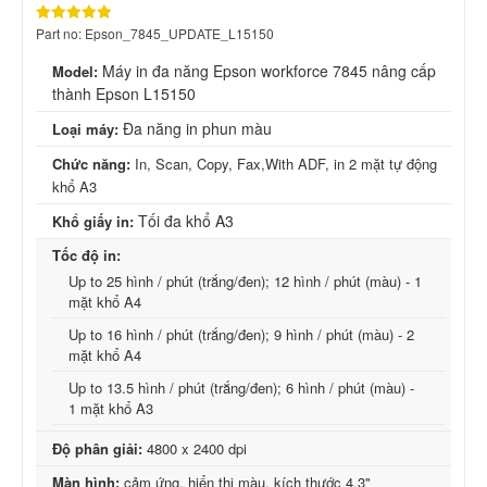
Part no: Epson_7845_UPDATE_L15150
Máy in đa năng Epson workforce 7845 nâng cấp
Model:
thành Epson L15150
Đa năng in phun màu
Loại máy:
Chức năng:
In, Scan, Copy, Fax,With ADF, in 2 mặt tự động
khổ A3
Tối đa khổ A3
Khổ giấy in:
Tốc độ in:
Up to 25 hình / phút (trắng/đen); 12 hình / phút (màu) - 1
mặt khổ A4
Up to 16 hình / phút (trắng/đen); 9 hình / phút (màu) - 2
mặt khổ A4
Up to 13.5 hình / phút (trắng/đen); 6 hình / phút (màu) -
1 mặt khổ A3
Độ phân giải:
4800 x 2400 dpi
Màn hình:
cảm ứng, hiển thị màu, kích thước
4.3"