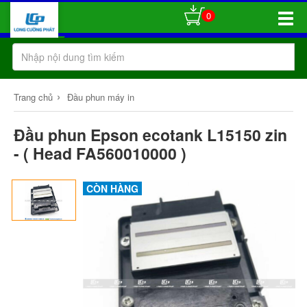
0
Toggle
Naviga
›
Trang chủ
Đầu phun máy in
Đầu phun Epson ecotank L15150 zin
- ( Head FA560010000 )
CÒN HÀNG