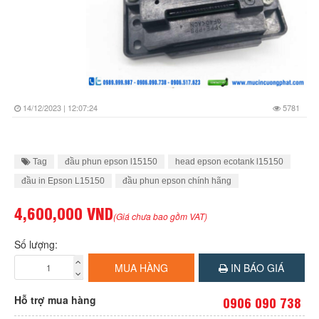
14/12/2023 | 12:07:24
5781
Tag
đầu phun epson l15150
head epson ecotank l15150
đầu in Epson L15150
đầu phun epson chính hãng
4,600,000 VND
(Giá chưa bao gồm VAT)
Số lượng:
MUA HÀNG
IN BÁO GIÁ
Hỗ trợ mua hàng
0906 090 738