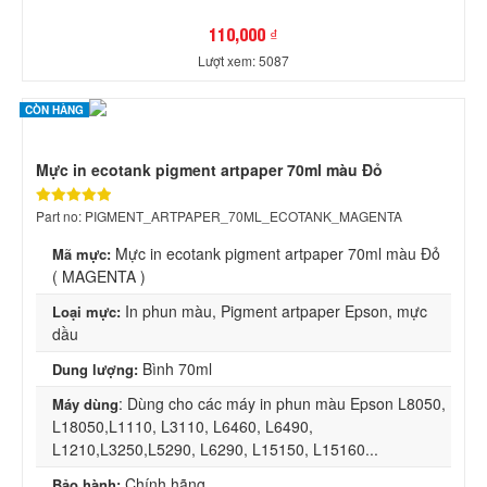
110,000 ₫
Lượt xem: 5087
CÒN HÀNG
Mực in ecotank pigment artpaper 70ml màu Đỏ
Part no: PIGMENT_ARTPAPER_70ML_ECOTANK_MAGENTA
Mực in ecotank pigment artpaper 70ml màu Đỏ
Mã mực:
( MAGENTA )
In phun màu, Pigment artpaper Epson, mực
Loại mực:
dầu
Bình 70ml
Dung lượng:
: Dùng cho các máy in phun màu Epson L8050,
Máy dùng
L18050,L1110, L3110, L6460, L6490,
L1210,L3250,L5290, L6290, L15150, L15160...
Chính hãng
Bảo hành: