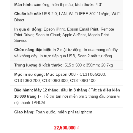
Màn hình:
cảm ứng, hiển thị màu, kích thước
4.3"
Chuẩn kết nối:
USB 2.0; LAN; Wi-Fi IEEE 802.11b/g/n; Wi-Fi
Direct
In qua di động:
Epson iPrint, Epson Email Print, Remote
Print Driver, Scan to Cloud; Apple AirPrint, Mopria Print
Service
Chức năng đặc biệt:
In 2 mặt tự động, In qua mạng có dây
và không dây; in trực tiếp qua USB, Scan 2 mặt tự động
Trọng lượng & kích thước:
515 x 500 x 350mm; 20.7kg
Mực Epson 008 - C13T06G100,
Mực in sử dụng:
C13T06G200, C13T06G300, C13T06G400.
Bảo hành: Máy 12 tháng, đầu in 3 tháng ( Tất cả điều kiện
10,000 trang ) -
Hỗ trợ tận nơi miễn phí 3 tháng đầu phạm vi
nội thành TPHCM
Toàn quốc, miễn phí tại tphcm
Giao hàng:
22,500,000 ₫