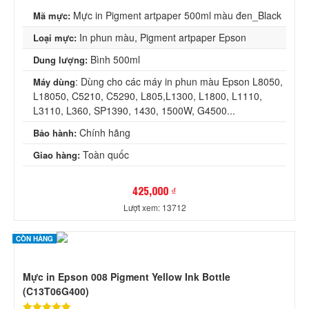
Mực in Pigment artpaper 500ml màu đen_Black
Mã mực:
In phun màu, Pigment artpaper Epson
Loại mực:
Bình 500ml
Dung lượng:
: Dùng cho các máy in phun màu Epson L8050,
Máy dùng
L18050, C5210, C5290, L805,L1300, L1800, L1110,
L3110, L360, SP1390, 1430, 1500W, G4500...
Chính hãng
Bảo hành:
Toàn quốc
Giao hàng:
425,000 ₫
Lượt xem: 13712
CÒN HÀNG
Mực in Epson 008 Pigment Yellow Ink Bottle
(C13T06G400)