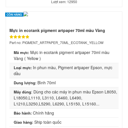
Lượt xem: 12950
CÒN HÀNG
Mực in ecotank pigment artpaper 70ml màu Vàng
Part no: PIGMENT_ARTPAPER_70ML_ECOTANK_YELLOW
Mực in ecotank pigment artpaper 70ml màu
Mã mực:
Vàng ( Yellow )
In phun màu, Pigment artpaper Epson, mực
Loại mực:
dầu
Bình 70ml
Dung lượng:
: Dùng cho các máy in phun màu Epson L8050,
Máy dùng
L18050,L1110, L3110, L6460, L6490,
L1210,L3250,L5290, L6290, L15150, L15160...
Chính hãng
Bảo hành:
Ship toàn quốc
Giao hàng: