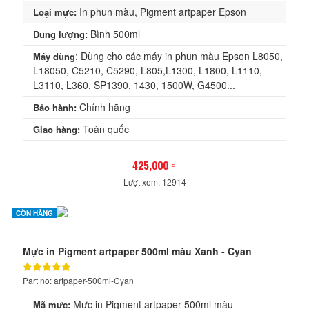
In phun màu, Pigment artpaper Epson
Loại mực:
Bình 500ml
Dung lượng:
: Dùng cho các máy in phun màu Epson L8050,
Máy dùng
L18050, C5210, C5290, L805,L1300, L1800, L1110,
L3110, L360, SP1390, 1430, 1500W, G4500...
Chính hãng
Bảo hành:
Toàn quốc
Giao hàng:
425,000 ₫
Lượt xem: 12914
CÒN HÀNG
Mực in Pigment artpaper 500ml màu Xanh - Cyan
Part no: artpaper-500ml-Cyan
Mực in Pigment artpaper 500ml màu
Mã mực: