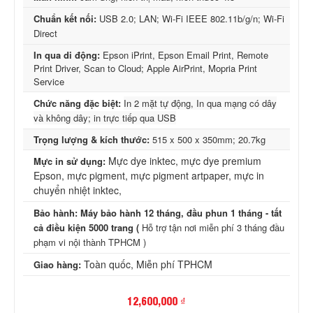
Chuẩn kết nối:
USB 2.0; LAN; Wi-Fi IEEE 802.11b/g/n; Wi-Fi
Direct
In qua di động:
Epson iPrint, Epson Email Print, Remote
Print Driver, Scan to Cloud; Apple AirPrint, Mopria Print
Service
Chức năng đặc biệt:
In 2 mặt tự động, In qua mạng có dây
và không dây; in trực tiếp qua USB
Trọng lượng & kích thước:
515 x 500 x 350mm; 20.7kg
Mực dye inktec, mực dye premium
Mực in sử dụng:
Epson, mực pigment, mực pigment artpaper, mực in
chuyển nhiệt inktec,
Bảo hành: Máy bảo hành 12 tháng, đầu phun 1 tháng - tất
cả điều kiện 5000 trang (
Hỗ trợ tận nơi miễn phí 3 tháng đầu
phạm vi nội thành TPHCM )
Toàn quốc, Miễn phí TPHCM
Giao hàng:
12,600,000 ₫