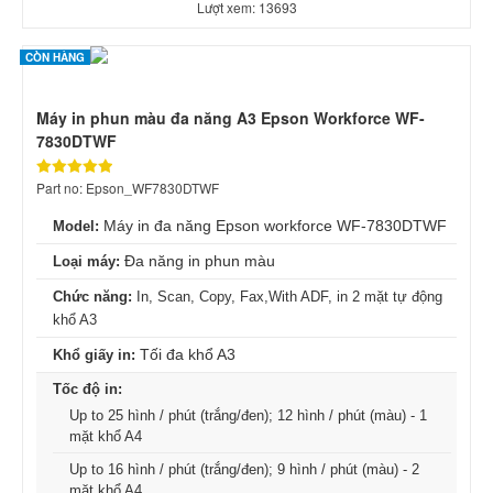
Lượt xem: 13693
CÒN HÀNG
Máy in phun màu đa năng A3 Epson Workforce WF-
7830DTWF
Part no: Epson_WF7830DTWF
Máy in đa năng Epson workforce WF-7830DTWF
Model:
Đa năng in phun màu
Loại máy:
Chức năng:
In, Scan, Copy, Fax,With ADF, in 2 mặt tự động
khổ A3
Tối đa khổ A3
Khổ giấy in:
Tốc độ in:
Up to 25 hình / phút (trắng/đen); 12 hình / phút (màu) - 1
mặt khổ A4
Up to 16 hình / phút (trắng/đen); 9 hình / phút (màu) - 2
mặt khổ A4