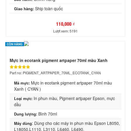
Ship toàn quốc
Giao hàng:
110,000 ₫
Lượt xem: 5191
CÒN HÀNG
Mực in ecotank pigment artpaper 70ml màu Xanh
Part no: PIGMENT_ARTPAPER_70ML_ECOTANK_CYAN
Mực in ecotank pigment artpaper 70ml màu
Mã mực:
Xanh ( CYAN )
In phun màu, Pigment artpaper Epson, mực
Loại mực:
dầu
Bình 70ml
Dung lượng:
: Dùng cho các máy in phun màu Epson L8050,
Máy dùng
L18050,L1110, L3110, L6460, L6490,