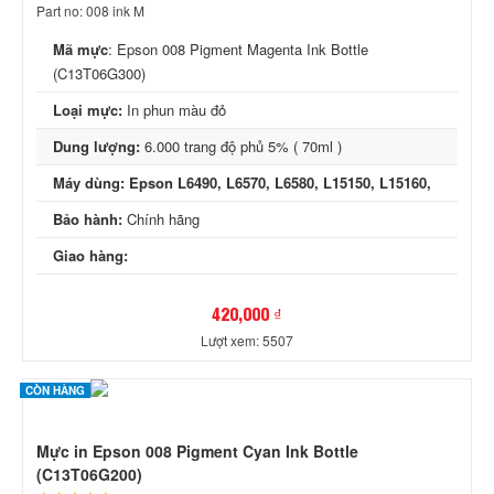
Part no: 008 ink M
Mã mực
:
Epson 008 Pigment Magenta Ink Bottle
(C13T06G300)
Loại mực:
In phun màu đỏ
Dung lượng:
6.000 trang độ phủ 5% ( 70ml )
Máy dùng: Epson L6490, L6570, L6580, L15150, L15160,
Bảo hành:
Chính hãng
Giao hàng:
420,000 ₫
Lượt xem: 5507
CÒN HÀNG
Mực in Epson 008 Pigment Cyan Ink Bottle
(C13T06G200)