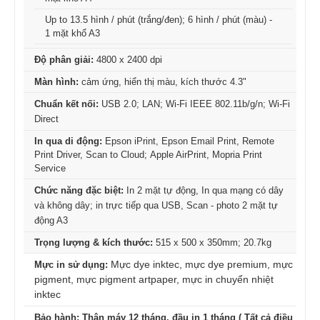
Up to 13.5 hình / phút (trắng/đen); 6 hình / phút (màu) -
1 mặt khổ A3
Độ phân giải:
4800 x 2400 dpi
Màn hình:
cảm ứng, hiển thị màu, kích thước
4.3"
Chuẩn kết nối:
USB 2.0; LAN; Wi-Fi IEEE 802.11b/g/n; Wi-Fi
Direct
In qua di động:
Epson iPrint, Epson Email Print, Remote
Print Driver, Scan to Cloud; Apple AirPrint, Mopria Print
Service
Chức năng đặc biệt:
In 2 mặt tự động, In qua mạng có dây
và không dây; in trực tiếp qua USB, Scan - photo 2 mặt tự
động A3
Trọng lượng & kích thước:
515 x 500 x 350mm; 20.7kg
Mực dye inktec, mực dye premium, mực
Mực in sử dụng:
pigment, mực pigment artpaper, mực in chuyển nhiệt
inktec
Bảo hành: Thân máy 12 tháng, đầu in 1 tháng ( Tất cả điều