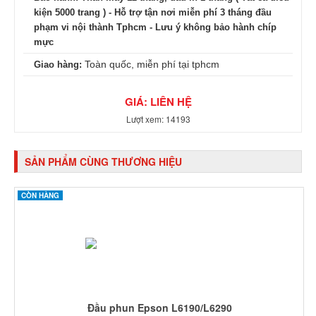
kiện 5000 trang ) - Hỗ trợ tận nơi miễn phí 3 tháng đầu
phạm vi nội thành Tphcm -
Lưu ý không bảo hành chíp
mực
Toàn quốc, miễn phí tại tphcm
Giao hàng:
GIÁ: LIÊN HỆ
Lượt xem: 14193
SẢN PHẨM CÙNG THƯƠNG HIỆU
CÒN HÀNG
Đầu phun Epson L6190/L6290