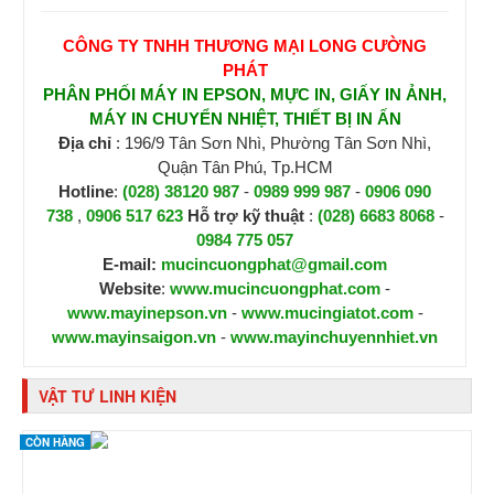
CÔNG TY TNHH THƯƠNG MẠI LONG CƯỜNG
PHÁT
PHÂN PHỐI MÁY IN EPSON, MỰC IN, GIẤY IN ẢNH,
MÁY IN CHUYỂN NHIỆT, THIẾT BỊ IN ẤN
Địa chỉ
: 196/9 Tân Sơn Nhì, Phường Tân Sơn Nhì,
Quận Tân Phú, Tp.HCM
Hotline
:
(028) 38120 987
-
0989 999 987
-
0906 090
738
,
0906 517 623
H
ỗ trợ kỹ thuật
:
(028) 6683 8068
-
0984 775 057
E-mail:
mucincuongphat@gmail.com
Website
:
www.mucincuongphat.com
-
www.mayinepson.vn
-
www.mucingiatot.com
-
www.mayinsaigon.vn
-
www.mayinchuyennhiet.vn
VẬT TƯ LINH KIỆN
CÒN HÀNG