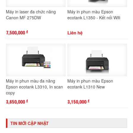
Máy in laser đa chức năng
Máy in phun màu Epson
Canon MF 275DW
ecotank L1350 - Kết nối Wifi
7,500,000
Liên hệ
đ
Máy in phun màu đa năng
Máy in phun màu Epson
Epson ecotank L3310, In scan
ecotank L1310 New
copy
3,650,000
3,150,000
đ
đ
TIN MỚI CẬP NHẬT