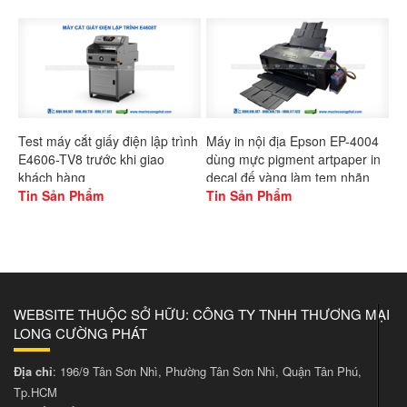
Test máy cắt giấy điện lập trình
Máy in nội địa Epson EP-4004
E4606-TV8 trước khi giao
dùng mực pigment artpaper in
khách hàng
decal đế vàng làm tem nhãn
Tin Sản Phẩm
Tin Sản Phẩm
WEBSITE THUỘC SỞ HỮU: CÔNG TY TNHH THƯƠNG MẠI
LONG CƯỜNG PHÁT
Địa chỉ
: 196/9 Tân Sơn Nhì, Phường Tân Sơn Nhì, Quận Tân Phú,
Tp.HCM