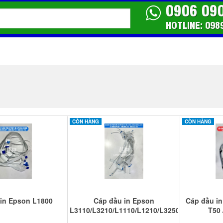
0906 09
HOTLINE: 098
CÒN HÀNG
CÒN HÀNG
in Epson L1800
Cáp đầu in Epson
Cáp đầu in
L3110/L3210/L1110/L1210/L3250/L3150
T50 