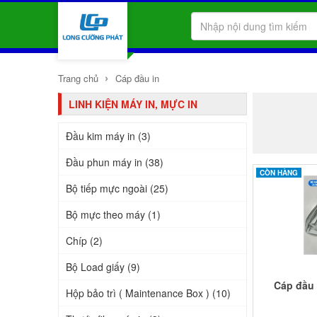
›
Trang chủ
Cáp đầu in
LINH KIỆN MÁY IN, MỰC IN
Đầu kim máy in (3)
Đầu phun máy in (38)
CÒN HÀNG
Bộ tiếp mực ngoài (25)
Bộ mực theo máy (1)
Chíp (2)
Bộ Load giấy (9)
Cáp đầu 
Hộp bảo trì ( Maintenance Box ) (10)