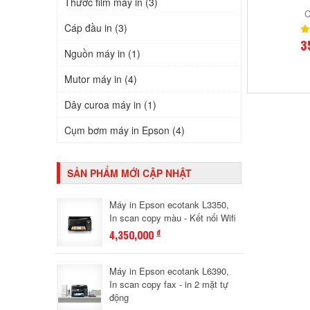
Thước film máy in (3)
C
Cáp đầu in (3)
3
Nguồn máy in (1)
Mutor máy in (4)
Dây curoa máy in (1)
Cụm bơm máy in Epson (4)
SẢN PHẨM MỚI CẬP NHẬT
Máy in Epson ecotank L3350,
In scan copy màu - Kết nối Wifi
4,350,000
đ
Máy in Epson ecotank L6390,
In scan copy fax - in 2 mặt tự
động