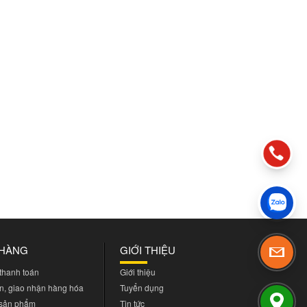
 HÀNG
GIỚI THIỆU
 thanh toán
Giới thiệu
n, giao nhận hàng hóa
Tuyển dụng
 sản phẩm
Tin tức