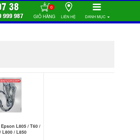
07 38
0
9 999 987
LIÊN HỆ
DANH MỤC
 Epson L805 / T60 /
/ L800 / L850