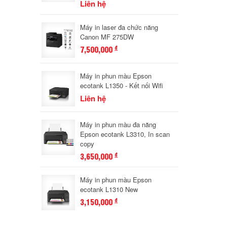
Liên hệ
Máy in laser đa chức năng
Canon MF 275DW
7,500,000
đ
Máy in phun màu Epson
ecotank L1350 - Kết nối Wifi
Liên hệ
Máy in phun màu đa năng
Epson ecotank L3310, In scan
copy
3,650,000
đ
Máy in phun màu Epson
ecotank L1310 New
3,150,000
đ