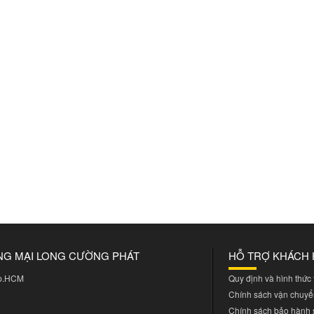
NG MẠI LONG CƯỜNG PHÁT
HỖ TRỢ KHÁCH
Tp.HCM
Quy định và hình thức
Chính sách vận chuyể
Chính sách bảo hành