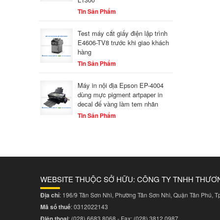
Tin Sản Phẩm
Test máy cắt giấy điện lập trình
E4606-TV8 trước khi giao khách
hàng
Tin Sản Phẩm
Máy in nội địa Epson EP-4004
dùng mực pigment artpaper in
decal đế vàng làm tem nhãn
Tin Sản Phẩm
WEBSITE THUỘC SỞ HỮU: CÔNG TY TNHH THƯƠ
Địa chỉ
: 196/9 Tân Sơn Nhì, Phường Tân Sơn Nhì, Quận Tân Phú, 
Mã số thuế
: 0312022143
Điện thoại
:
(028) 6683 8068
- Fax:
(028) 3812 0987